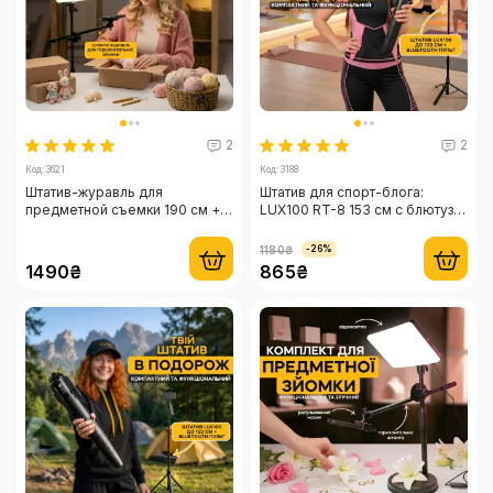
2
2
Код: 3621
Код: 3188
Штатив-журавль для
Штатив для спорт-блога:
предметной съемки 190 см +
LUX100 RT-8 153 см с блютуз
большая LED-панель RL-24
кнопкой для телефона
95W
1180₴
-26%
1490₴
865₴