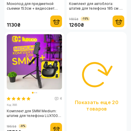
Монопод для предметной
Комплект для автоблога:
съемки 153см + видеосвет
штатив для телефона 185 см на
размером 10х15см с цветными
4 ножки и микрофон-петличка
пластинками
HOCO оригинал
1485₴
-15%
Lightning/Type-C
1130₴
1260₴
4
Показать еще 20
Код: 3595
товаров
Комплект для SMM Medium:
штатив для телефона LUX100
RT-8 и микрофон-петличка
HOCO оригинал Type-C +
1955₴
-9%
Lightning