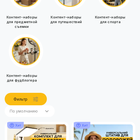
Контент-наборы
Контент-наборы
Контент-наборы
для предметной
для путешествий
для спорта
съемки
Контент-наборы
для фудблогера
Фильтр
По умолчанию
По умолчанию
Хит
Хит
Название (А - Я)