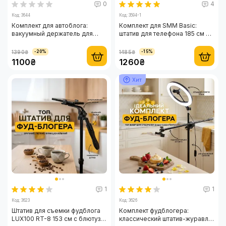
0
4
Код: 3644
Код: 3594-1
Комплект для автоблога:
Комплект для SMM Basic:
вакуумный держатель для
штатив для телефона 185 см на
телефона, Bluetooth-пульт и
4 ножки и микрофон-петличка
микрофон-петличка HOCO
HOCO оригинал
1390₴
1485₴
-20%
-15%
оригинал Lightning/Type-C
Lightning/Type-C
1100₴
1260₴
Хит
1
1
Код: 3623
Код: 3626
Штатив для съемки фудблога
Комплект фудблогера:
LUX100 RT-8 153 см с блютуз
классический штатив-журавль