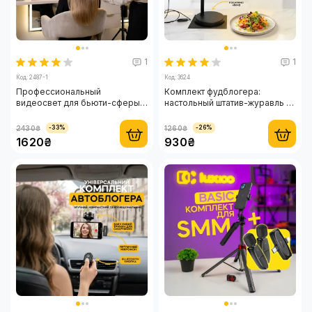
1
1
Код: 2487-1
Код: 3624
Профессиональный
Комплект фудблогера:
видеосвет для бьюти-сферы
настольный штатив-журавль с
29х17 см с 1064 светодиодами
видеосветом 26х13 см
+ штатив 2.1 м
2430₴
1260₴
-33%
-26%
1620₴
930₴