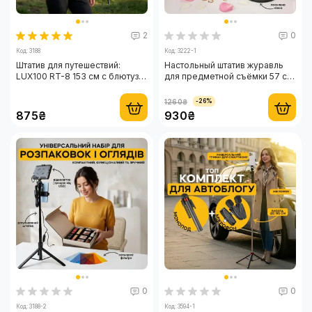
2
0
Код: 3188
Код: 3222-1
Штатив для путешествий:
Настольный штатив журавль
LUX100 RT-8 153 см с блютуз
для предметной съёмки 57 см
кнопкой для телефона
с LED видеосветом и
держателем телефона
1260₴
-26%
875₴
930₴
0
0
Код: 3188-2
Код: 3594-1