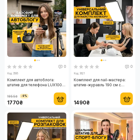
0
0
Код: 3595
Код: 3621
Комплект для автоблога:
Комплект для nail-мастера:
штатив для телефона LUX100
штатив-журавль 190 см с
RT-8 и микрофон-петличка
большой LED-панелью RL-24
HOCO оригинал Type-C +
95W
1955₴
-9%
Lightning
1770₴
1490₴