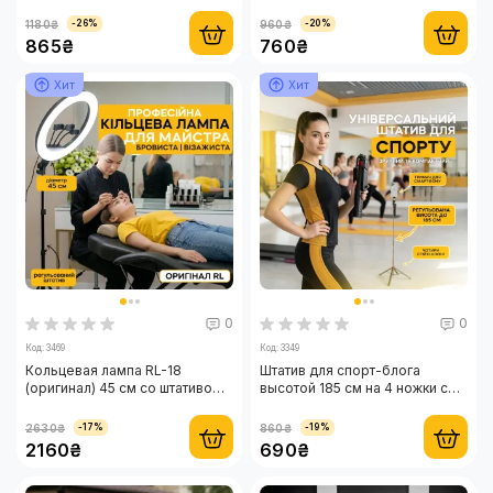
кнопкой
2.1 м с кольцевой лампой 26 см
1180₴
960₴
-26%
-20%
865₴
760₴
Хит
Хит
0
0
Код: 3469
Код: 3349
Кольцевая лампа RL-18
Штатив для спорт-блога
(оригинал) 45 см со штативом
высотой 185 см на 4 ножки с
2.1 м и сумкой для хранения —
Bluetooth-кнопкой
лампа для бьюти-майстера
2630₴
860₴
-17%
-19%
2160₴
690₴