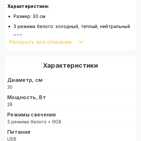
Характеристики:
Размер: 30 см
3 режима белого: холодный, теплый, нейтральный
RGB подсветка
Раскрыть все описание
Регулировка яркости
Управление: пульт на проводе
Характеристики
Питание от: павербанка, ноутбука, компьютера,
сети 220 В
Диаметр, см
Вращение на 360
30
Наклон на 90
Мощность, Вт
141 светодиод
28
Мощность: 28 Вт
Режимы свечения
3 режима белого + RGB
Цветовая температура: 2700К-5600К
Питание
Штатив регулируется 68-210 см
USB