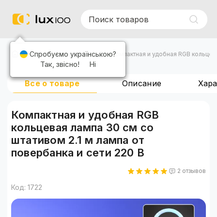
Спробуємо українською?
Кольцевые лампы
Компактная и удобная RGB кольцева
Так, звісно!
Ні
Все о товаре
Описание
Хар
Компактная и удобная RGB
кольцевая лампа 30 см со
штативом 2.1 м лампа от
повербанка и сети 220 В
2 отзывов
Код: 1722