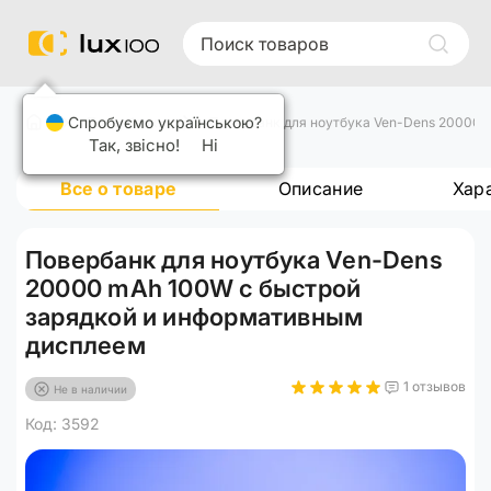
Спробуємо українською?
Повербанки
Повербанк для ноутбука Ven-Dens 20000 
Так, звісно!
Ні
Все о товаре
Описание
Хар
Повербанк для ноутбука Ven-Dens
20000 mAh 100W с быстрой
зарядкой и информативным
дисплеем
1 отзывов
Не в наличии
Код: 3592