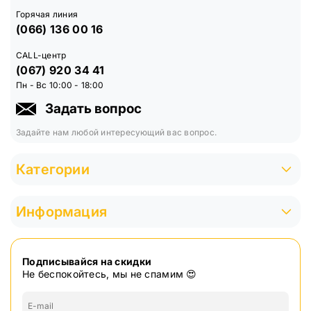
Размеры: 140 x 68 x 40 мм
Горячая линия
Время зарядки: 5-7 часов
(066) 136 00 16
Шнур питания для роутера:
CALL-центр
(067) 920 34 41
Входное напряжение: 5V DC
Пн - Вс 10:00 - 18:00
Выходное напряжение: 12V DC
Задать вопрос
Максимальный входящий ток: 2A
Задайте нам любой интересующий вас вопрос.
Длина кабеля: 1 м
Цвет: черный
Категории
Входной интерфейс: USB
Интерфейс вывода: штекер 5.5x2.1mm
Информация
Комплектация:
Повербанк
Подписывайся на скидки
Кабель зарядки
Не беспокойтесь, мы не спамим 😍
Подарок - Шнур питания для роутера - 2 шт.