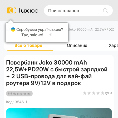
Спробуємо українською?
Повербанки
Повербанк Joko 30000 mAh 22,5W+PD20W с
Так, звісно!
Ні
Все о товаре
Описание
Хар
Повербанк Joko 30000 mAh
22,5W+PD20W с быстрой зарядкой
+ 2 USB-провода для вай-фай
роутера 9V/12V в подарок
0
Не в наличии
Код: 3546-1