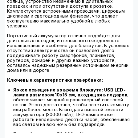
солнца, устройство незаменимо в длительных
поездках и при отсутствии доступа к розетке.
Комплектуется встроенными проводами, цифровым
дисплеем и светодиодным фонарем, что делает
эксплуатацию максимально удобной в любых
условиях.
Портативный аккумулятор отлично подойдет для
длительных поездок, интенсивного ежедневного
использования и особенно для блэкаутов. В условиях
отсутствия электричества он позволяет долго
поддерживать работу смартфонов, планшетов,
роутеров, фонарей и других важных устройств,
оставаясь надежным резервным источником энергии
дома или в дороге.
Ключевые характеристики повербанка:
Яркое освещение во время блэкаута: USB LED-
лампа размером 10х15 см, входящая в подарок
,
обеспечивает мощный и равномерный световой
поток. Этого достаточно, чтобы осветить комнату
или рабочее место. Благодаря высокой емкости
аккумулятора (30000 mAh), LED-лампа может
работать непрерывно десятки часов, обеспечивая
вас светом на всю ночь без подзарядки.
Е
мкая батарея на 50 000 mAh:
подзарядит