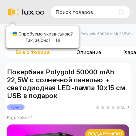
Спробуємо українською?
Повербанки
Повербанк Polygold 50000 mAh 22,5W с 
Так, звісно!
Ні
Все о товаре
Описание
Хар
Повербанк Polygold 50000 mAh
22,5W с солнечной панелью +
светодиодная LED-лампа 10х15 см
USB в подарок
0
Подарок
Код: 3584-2