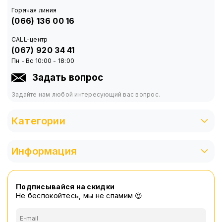
Тип питания: от USB, 5V
Горячая линия
Пульт на проводе: да
(066) 136 00 16
Размеры: 150х100 мм
CALL-центр
(067) 920 34 41
Материал корпуса: ABS-пластик
Пн - Вс 10:00 - 18:00
Режимы свечения: теплый/холодный/нейтральный
Задать вопрос
Цветовая температура: 2700К - 6500К
Задайте нам любой интересующий вас вопрос.
Комплектация:
Повербанк
Категории
Кабель зарядки
Подарок - Прямоугольная светодиодная LED-
Информация
лампа 10х15 см от USB
Инструкция
Подписывайся на скидки
Не беспокойтесь, мы не спамим 😍