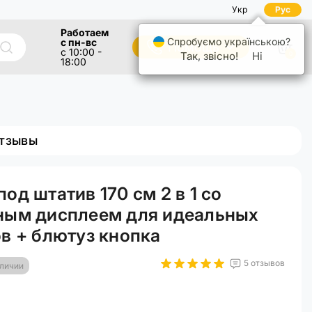
Укр
Рус
Работаем
Спробуємо українською?
с пн-вс
Помощь
с 10:00 -
Так, звісно!
Ні
0
18:00
тзывы
од штатив 170 см 2 в 1 со
ным дисплеем для идеальных
в + блютуз кнопка
5 отзывов
аличии