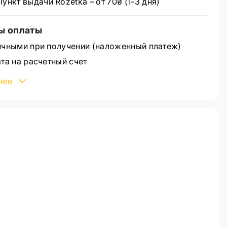
Пункт выдачи Rozetka – от 70₴ (1-3 дня)
ы оплаты
чными при получении (наложенный платеж)
та на расчетный счет
овская карта Visa/MasterCard через WayForPay
нее
ее ознакомиться со способами оплаты можно на
е
оплата