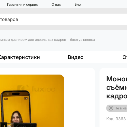
Гарантия и сервис
О нас
Блог
ъёмным дисплеем для идеальных кадров + блютуз кнопка
Характеристики
Видео
О
Моноп
съём
кадро
Не в н
Код: 3363