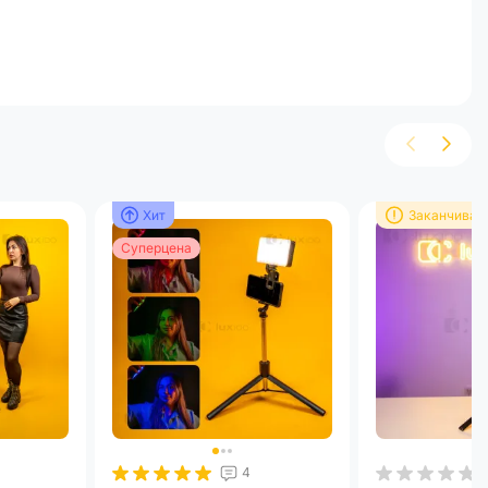
3
8
1
ая
Хит
Хит
Хит
Хит
Хит
Заканчивае
Да
Суперцена
Суперцена
Суперцена
Суперцена
ель
ев
oth-пульта читайте
в инструкции от LUX100
4