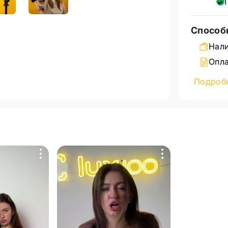
Способ
Нали
Опла
Банк
Подроб
Подробн
страниц