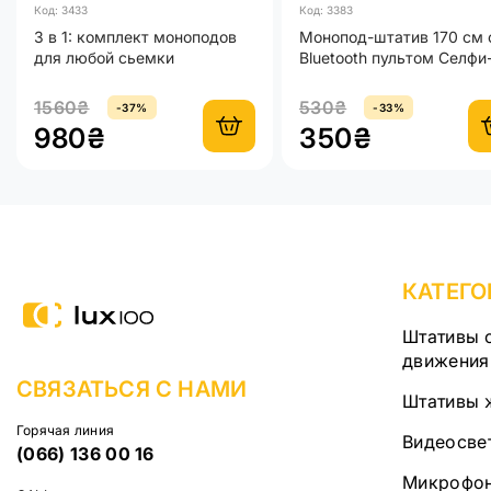
Код: 3433
Код: 3383
3 в 1: комплект моноподов
Монопод-штатив 170 см 
для любой сьемки
Bluetooth пультом Селфи
палка для смартфона
1560₴
530₴
-37%
-33%
980₴
350₴
КАТЕГО
Штативы 
движения 
СВЯЗАТЬСЯ С НАМИ
Штативы 
Горячая линия
Видеосве
(066) 136 00 16
Микрофо