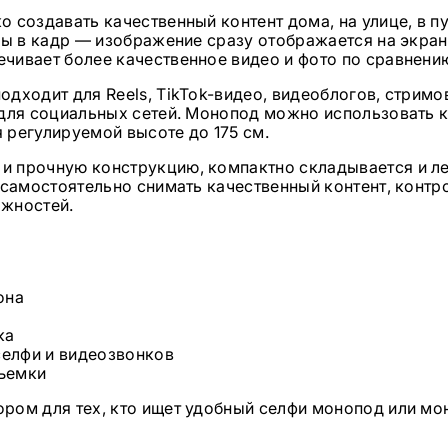
 создавать качественный контент дома, на улице, в п
вы в кадр — изображение сразу отображается на экран
чивает более качественное видео и фото по сравнени
дходит для Reels, TikTok-видео, видеоблогов, стримов
 для социальных сетей. Монопод можно использовать 
 регулируемой высоте до 175 см.
и прочную конструкцию, компактно складывается и ле
 самостоятельно снимать качественный контент, контр
ожностей.
она
ка
селфи и видеозвонков
съемки
ром для тех, кто ищет удобный селфи монопод или мо