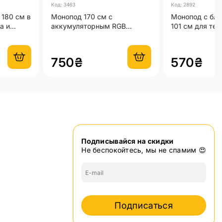
Код: 3463
Код: 2892
 180 см в
Монопод 170 см с
Монопод с блю
а и
аккумуляторным RGB
101 см для тел
нальный
светом Портативное и
bluetooth пуль
монопод-штатив для фото и
селфи
видео
750₴
570₴
Подписывайся на скидки
Не беспокойтесь, мы не спамим 😍
Подписаться