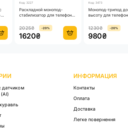
Код: 3227
Код: 3473
с
Раскладной монопод-
Монопод-трипод до
-
стабилизатор для телефона
высоту для телефон
с LED-подсветкой и блютуз
камеры Профессио
кнопкой
штатив для фото и
2025₴
1230₴
-20%
-20%
видеосъемки
1620₴
980₴
РИИ
ИНФОРМАЦИЯ
с датчиком
Контакты
(AI)
Оплата
журавль
Доставка
т
Легке повернення
ны