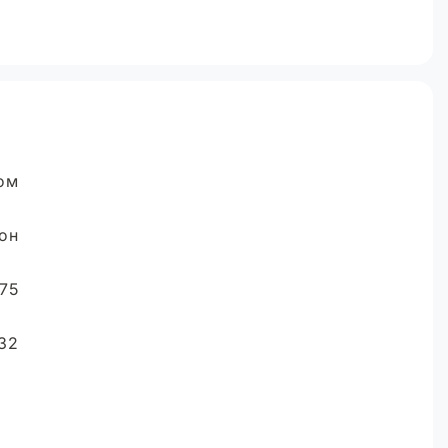
ом
он
175
32
на