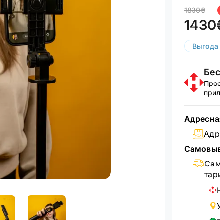
1830₴
1430
Выгода
Бес
Прос
прил
Адресна
Адр
Самовыв
Сам
тар