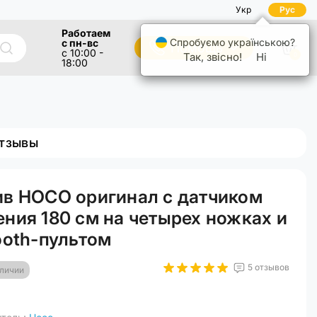
Укр
Рус
Работаем
Спробуємо українською?
с пн-вс
Помощь
с 10:00 -
Так, звісно!
Ні
0
18:00
тзывы
в HOCO оригинал с датчиком
ния 180 см на четырех ножках и
ooth-пультом
5 отзывов
аличии