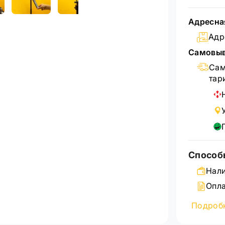
Адресна
Адр
Самовыв
Сам
тар
Способ
Нали
Опла
Банк
Подроб
Подробн