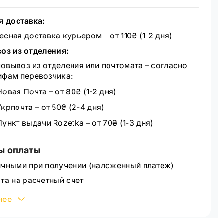
я доставка:
есная доставка курьером – от 110₴ (1-2 дня)
оз из отделения:
овывоз из отделения или почтомата – согласно
ифам перевозчика:
Новая Почта – от 80₴ (1-2 дня)
Укрпочта – от 50₴ (2-4 дня)
Пункт выдачи Rozetka – от 70₴ (1-3 дня)
ы оплаты
чными при получении (наложенный платеж)
та на расчетный счет
овская карта Visa/MasterCard через WayForPay
нее
ее ознакомиться со способами оплаты можно на