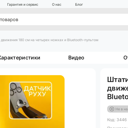
Гарантия и сервис
О нас
Блог
движения 180 см на четырех ножках и Bluetooth-пультом
Характеристики
Видео
О
Штати
движе
Bluet
Не в н
Код: 3446