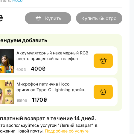
итель:
Hoco
₴
Купить
Купить быстро
ендуем добавить
Аккумуляторный накамерный RGB
свет с прищепкой на телефон
400₴
600₴
Микрофон петличка Hoco
оригинал Type-C Lightning двойной
с кейсом
1170₴
1550₴
платный возврат в течение 14 дней.
то воспользуйтесь услугой "Легкий возврат" в
ожении Новой почты.
Подробнее об услуге