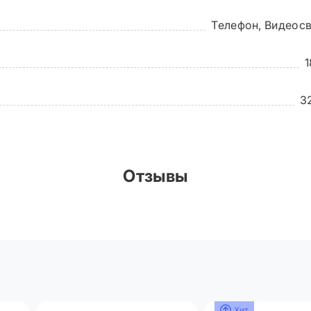
м
Телефон, Видеос
0 метров
3
С датчиком движения (
Отзывы
Хит
Новинка
Новинка
Хит