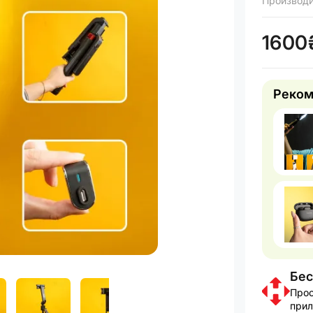
Производ
1600
Реком
Бес
Прос
прил