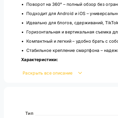
Поворот на 360° – полный обзор без огран
Подходит для Android и iOS – универсаль
Идеально для блогов, сдерживаний, TikTok
Горизонтальная и вертикальная съемка дл
Компактный и легкий – удобно брать с соб
Стабильное крепление смартфона – надеж
Характеристики:
Бренд: Hoco
Раскрыть все описание
Тип: монопод с AI-отслеживанием
Совместимость: универсальный
Поворот: 360 гр.
Максимальная длина в разложенном виде:
Тип
Длина в сложенном виде: 32,5 см.