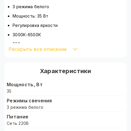
3 режима белого
Мощность: 35 Вт
Регулировка яркости
3000К-6500К
336 светодиодов
Раскрыть все описание
Наклон на 90
Вращение на 360
Характеристики
Освещение: мягкое, рассеянное
Материал видео света: пластик
Мощность, Вт
Питание: сеть 220
35
Режимы свечения
Длина кабеля: 190 см
3 режима белого
Управление: дистанционным пультом
Питание
Штатив металлический классический 68-210 см
Сеть 220В
Комплектация: