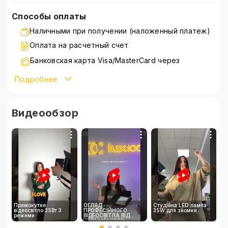
Способы оплаты
Наличными при получении (наложенный платеж)
Оплата на расчетный счет
Банковская карта Visa/MasterCard через
WayForPay
Подробнее
Подробнее ознакомиться со способами оплаты
можно на странице
оплата
Видеообзор
Прямокутне
ОГЛЯД
Студійна LED лампа
І
відеосвітло 35Вт 3
ПРОФЕСІЙНОГО
35W для зйомки
П
режими
ВІДЕОСВІТЛА ВІД
Д
УКРАЇНСЬКОГО
К
БРЕНДУ