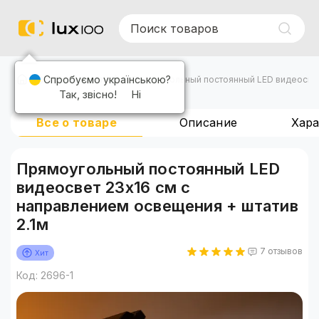
Спробуємо українською?
Видеосвет
Прямоугольный постоянный LED видеосвет 
Так, звісно!
Ні
Все о товаре
Описание
Хар
Прямоугольный постоянный LED
видеосвет 23х16 см с
направлением освещения + штатив
2.1м
7 отзывов
Хит
Код: 2696-1