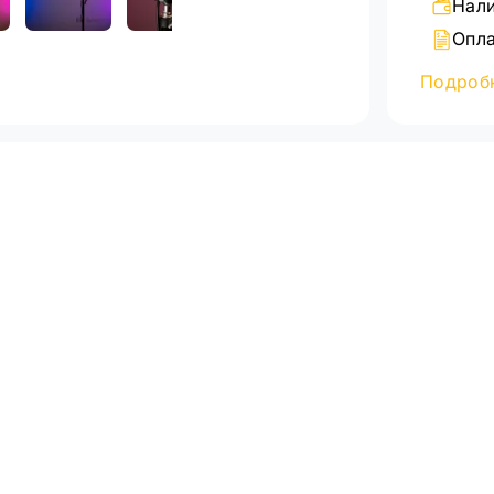
Нали
Опла
Банк
Подроб
Подробн
страниц