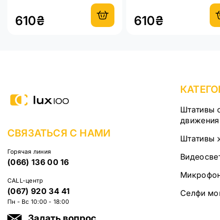
повербанка и сети 220 В
2.1м
610₴
610₴
КАТЕГО
Штативы 
движения 
СВЯЗАТЬСЯ С НАМИ
Штативы 
Горячая линия
Видеосве
(066) 136 00 16
Микрофо
CALL-центр
(067) 920 34 41
Селфи мо
Пн - Вс 10:00 - 18:00
Задать вопрос