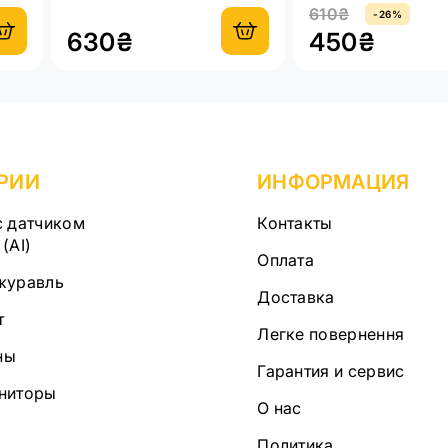
610₴
-26%
630₴
450₴
РИИ
ИНФОРМАЦИЯ
с датчиком
Контакты
(AI)
Оплата
журавль
Доставка
т
Легке повернення
ны
Гарантия и сервис
ниторы
О нас
Политика