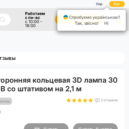
Укр
Рус
Работаем
Спробуємо українською?
с пн-вс
Помощь
с 10:00 -
Так, звісно!
Ні
0
18:00
тзывы
оронняя кольцевая 3D лампа 30
B со штативом на 2,1 м
2 отзывов
аличии
1