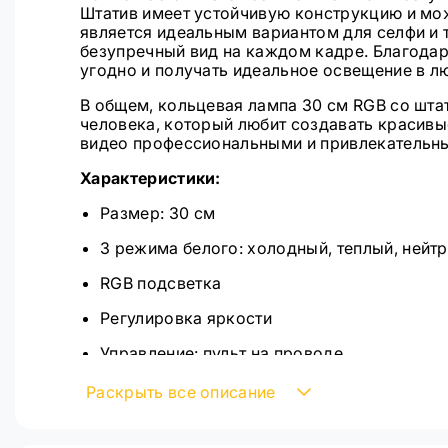
Штатив имеет устойчивую конструкцию и мож
является идеальным вариантом для селфи и 
безупречный вид на каждом кадре. Благодар
угодно и получать идеальное освещение в л
В общем, кольцевая лампа 30 см RGB со штат
человека, который любит создавать красивы
видео профессиональными и привлекательн
Характеристики:
Размер: 30 см
3 режима белого: холодный, теплый, нейт
RGB подсветка
Регулировка яркости
Управление: пульт на проводе
Питание от: павербанка, ноутбука, компью
Раскрыть все описание
Вращение на 360