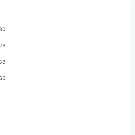
30
26
GB
SB
141
600
90