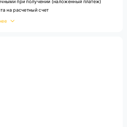
чными при получении (наложенный платеж)
та на расчетный счет
овская карта Visa/MasterCard через WayForPay
нее
ее ознакомиться со способами оплаты можно на
е
оплата