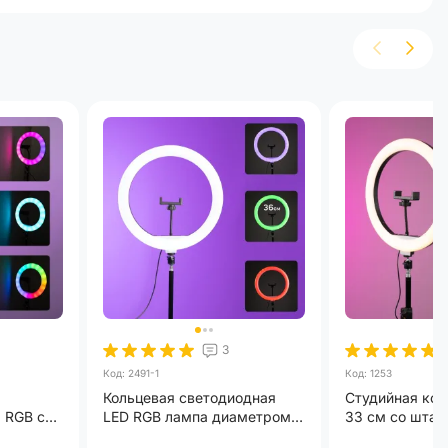
де
ив
Заканчивается
Хит
Хит
ев
3
Код: 2491-1
Код: 1253
Кольцевая светодиодная
Студийная кол
 RGB со
LED RGB лампа диаметром
33 см со штати
36 см со штативом на 2.1 м
с питанием от