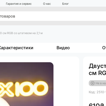
Гарантия и сервис
О нас
Блог
 см RGB со штативом на 2,1 м
Характеристики
Видео
О
Двуст
см RG
Не в н
Код: 2510-