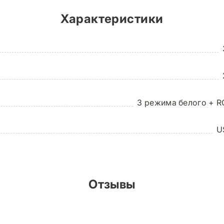
Характеристики
3 режима белого + R
U
ения
Отзывы
2700 - 5