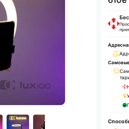
610₴
Бес
Прос
прил
Адресна
Адр
Самовыв
Сам
тар
Способ