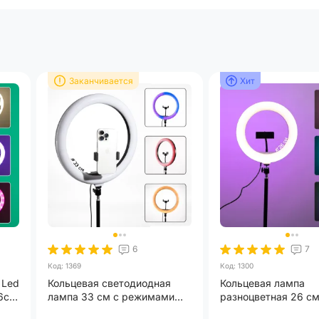
На прово
Кольцевая лампа, Держатель, Шаровой механизм, Штат
Заканчивается
Заканчивается
Хит
6 месяц
6
7
Код: 1369
Код: 1300
 Led
Кольцевая светодиодная
Кольцевая лампа
6см
лампа 33 см с режимами
разноцветная 26 см
ве
RGB со штативом на 2.1 м
штативом на 2.1 м