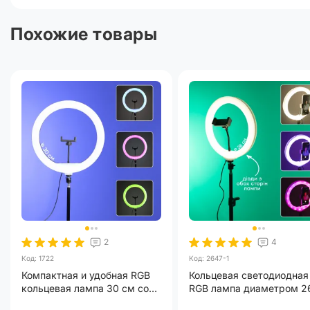
Наличие пульта
Похожие товары
Комплектация
Гарантия
2
4
Код: 1722
Код: 2647-1
Компактная и удобная RGB
Кольцевая светодиодная
кольцевая лампа 30 см со
RGB лампа диаметром 2
штативом 2.1 м лампа от
с эффектом 3D на штати