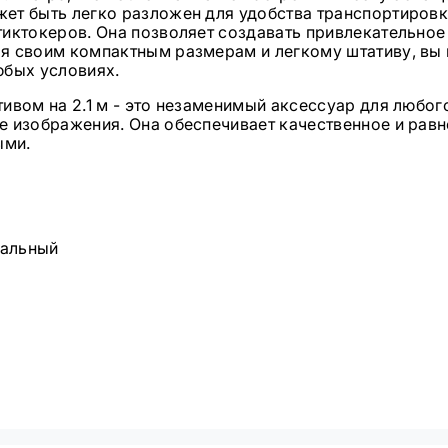
ет быть легко разложен для удобства транспортировки
тиктокеров. Она позволяет создавать привлекательное
я своим компактным размерам и легкому штативу, вы м
юбых условиях.
ивом на 2.1 м - это незаменимый аксессуар для любог
е изображения. Она обеспечивает качественное и равн
ыми.
ральный
тера, сети 220