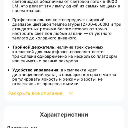
светодиодов обеспечивают световой поток в 6600
LM, что делает эту лампу одной из самых мощных в
своем классе.
Профессиональная цветопередача: широкий
диапазон цветовой температуры (2700–6500K) и три
стандартных режима белого позволяют точно
настроить свет под любые задачи — от уютного
теплого до холодного дневного.
Тройной держатель:
наличие трех съемных
креплений для смартфонов позволяет вести
трансляции одновременно на несколько платформ
или снимать с разных ракурсов.
Удобство управления:
в комплекте идет
дистанционный пульт, с помощью которого можно
регулировать яркость и режимы работы, не
отвлекаясь от процесса съемки.
Раскрыть все описание
Гибкое позиционирование:
механизм наклона на
90 градусов позволяет направлять световой поток
под нужным углом, что особенно важно при
предметной съемке или работе над макияжем.
Характеристики
Мобильность и надежность:
усиленный
металлический штатив обеспечивает устойчивость,
а специальная сумка-чехол делает
Диаметр, см