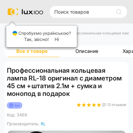
Спробуємо українською?
Кольцевые лампы
Профессиональная кольцевая лампа R
Так, звісно!
Ні
Все о товаре
Описание
Хар
Профессиональная кольцевая
лампа RL-18 оригинал с диаметром
45 см +штатив 2.1м + сумка и
монопод в подарок
12 отзывов
Хит
Код: 3469
Производитель:
RL