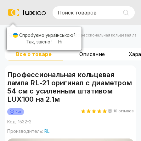
Спробуємо українською?
Кольцевые лампы
Профессиональная кольцевая лампа
Так, звісно!
Ні
Все о товаре
Описание
Хар
Профессиональная кольцевая
лампа RL-21 оригинал с диаметром
54 см с усиленным штативом
LUX100 на 2.1м
10 отзывов
Хит
Код: 1532-2
Производитель:
RL