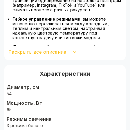
трансляции одновременно на несколько платформ
(например, Instagram, TikTok и YouTube) или
снимать процесс с разных ракурсов.
Гибкое управление режимами:
вы можете
мгновенно переключаться между холодным,
теплым и нейтральным светом, настраивая
идеальную цветовую температуру под
конкретную задачу или тип кожи модели.
Дистанционный контроль:
входящий в комплект
Раскрыть все описание
пульт управления позволяет регулировать яркость
и режимы свечения, не отвлекаясь от процесса
съемки и не подходя к самой лампе.
Профессиональное позиционирование:
Характеристики
механизм крепления поддерживает наклон до 90
градусов, что критически важно для макросъемки,
работы над деталями макияжа или предметной
Диаметр, см
съемки.
54
Сумка для портативности:
в комплекте идет
Мощность, Вт
надежный чехол, который защищает лампу при
транспортировке, делая этот мощный комплект
65
по-настоящему мобильным.
Режимы свечения
Для кого предназначена:
3 режима белого