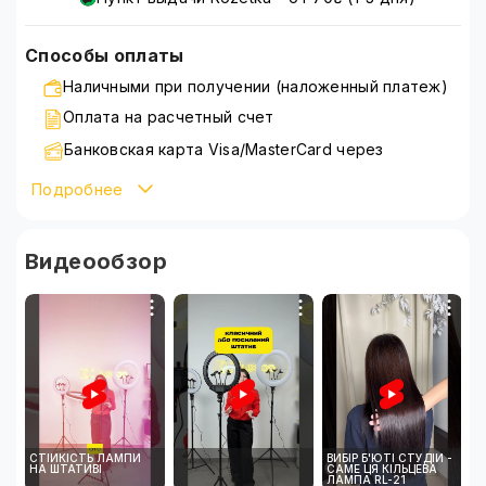
Способы оплаты
Наличными при получении (наложенный платеж)
Оплата на расчетный счет
Банковская карта Visa/MasterCard через
WayForPay
Подробнее
Подробнее ознакомиться со способами оплаты
можно на странице
оплата
Видеообзор
СТІЙКІСТЬ ЛАМПИ
ВИБІР Б'ЮТІ СТУДІЙ -
НА ШТАТИВІ
САМЕ ЦЯ КІЛЬЦЕВА
ЛАМПА RL-21