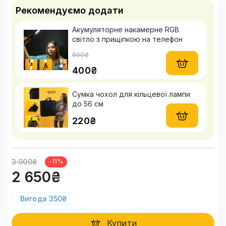
Рекомендуємо додати
Акумуляторне накамерне RGB
світло з прищіпкою на телефон
600₴
400₴
Сумка чохол для кільцевої лампи
до 56 см
220₴
3 000₴
-11%
2 650₴
Вигода 350₴
Купити