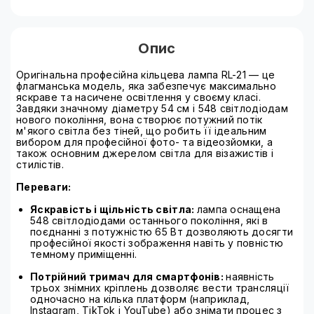
Опис
Оригінальна професійна кільцева лампа RL-21 — це
флагманська модель, яка забезпечує максимально
яскраве та насичене освітлення у своєму класі.
Завдяки значному діаметру 54 см і 548 світлодіодам
нового покоління, вона створює потужний потік
м'якого світла без тіней, що робить її ідеальним
вибором для професійної фото- та відеозйомки, а
також основним джерелом світла для візажистів і
стилістів.
Переваги:
Яскравість і щільність світла:
лампа оснащена
548 світлодіодами останнього покоління, які в
поєднанні з потужністю 65 Вт дозволяють досягти
професійної якості зображення навіть у повністю
темному приміщенні.
Потрійний тримач для смартфонів:
наявність
трьох знімних кріплень дозволяє вести трансляції
одночасно на кілька платформ (наприклад,
Instagram, TikTok і YouTube) або знімати процес з