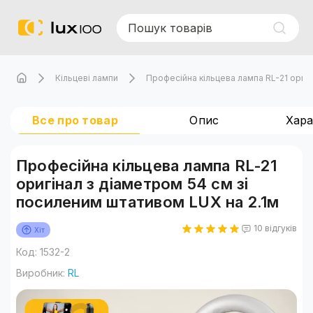
Кільцеві лампи
Професійна кільцева лампа RL-21 оригі
Все про товар
Опис
Хар
Професійна кільцева лампа RL-21
оригінал з діаметром 54 см зі
посиленим штативом LUX на 2.1м
10 відгуків
Хіт
Код: 1532-2
Виробник:
RL