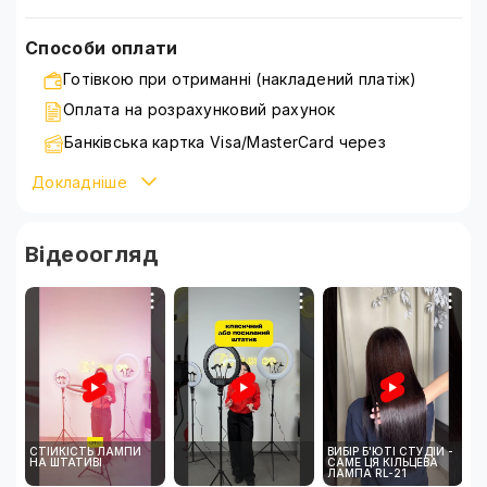
Способи оплати
Готівкою при отриманні (накладений платіж)
Оплата на розрахунковий рахунок
Банківська картка Visa/MasterCard через
WayForPay
Докладніше
Детальніше ознайомитися зі способами оплати можна
на сторінці
оплата
Відеоогляд
СТІЙКІСТЬ ЛАМПИ
ВИБІР Б'ЮТІ СТУДІЙ -
НА ШТАТИВІ
САМЕ ЦЯ КІЛЬЦЕВА
ЛАМПА RL-21