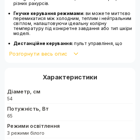
різних ракурсів.
Гнучке керування режимами:
ви можете миттєво
перемикатися між холодним, теплим і нейтральним
світлом, налаштовуючи ідеальну колірну
температуру під конкретне завдання або тип шкіри
моделі.
Дистанційне керування:
пульт управління, що
входить до комплекту, дозволяє регулювати
Розгорнути весь опис
яскравість і режими світіння, не відволікаючись від
процесу зйомки і не підходячи до самої лампи.
Професійне позиціонування:
механізм кріплення
підтримує нахил до 90 градусів, що критично
Характеристики
важливо для макрозйомки, роботи над деталями
макіяжу або предметної зйомки.
Діаметр, см
Сумка для портативності:
у комплекті йде
надійний чохол, який захищає лампу під час
54
транспортування, роблячи цей потужний комплект
Потужність, Вт
по-справжньому мобільним.
65
Для кого призначена:
Режими освітлення
Б'юті-майстри (візажисти, бровісти, стилісти)
3 режими білого
Блогери та стрімери