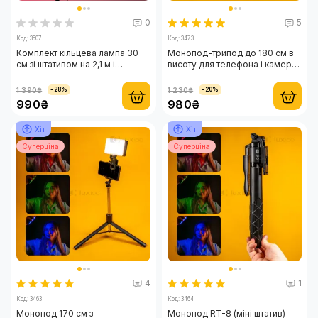
0
5
Код: 3507
Код: 3473
Комплект кільцева лампа 30
Монопод-трипод до 180 см в
см зі штативом на 2,1 м і
висоту для телефона і камери |
бездротовим мікрофоном
Професійний штатив для фото
та відео зйомки
1 390₴
1 230₴
-28%
-20%
990₴
980₴
Хіт
Хіт
Суперціна
Суперціна
4
1
Код: 3463
Код: 3464
Монопод 170 см з
Монопод RT-8 (міні штатив)