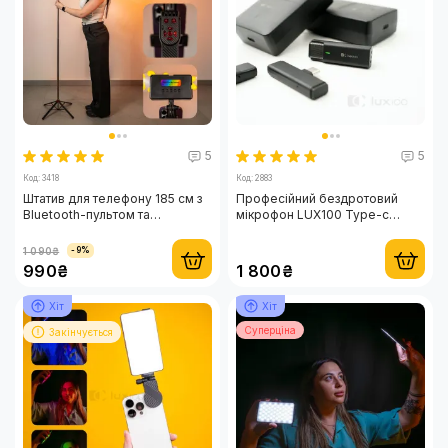
5
5
Код: 3418
Код: 2883
Штатив для телефону 185 см з
Професійний бездротовий
Bluetooth-пультом та
мікрофон LUX100 Type-c
накамерним відеосвітлом RGB
WM1-T-C з кейсом
1 090₴
-9%
990₴
1 800₴
Хіт
Хіт
Суперціна
Закінчується