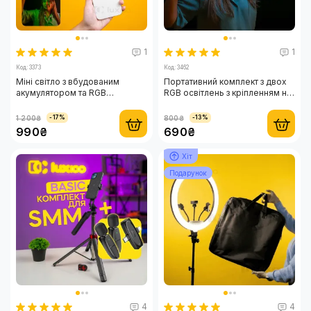
1
1
Код: 3373
Код: 3462
Міні світло з вбудованим
Портативний комплект з двох
акумулятором та RGB
RGB освітлень з кріпленням на
підсвіткою M20
телефон та камери. 2 LED
світла для фото та відео
1 200₴
800₴
-17%
-13%
990₴
690₴
Хіт
Подарунок
4
4