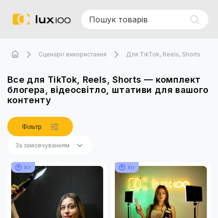
Сценарії використання
Для TikTok, Reels, Shorts
Все для TikTok, Reels, Shorts — комплект
блогера, відеосвітло, штативи для вашого
контенту
Фільтр
За замовчуванням
За замовчуванням
Хіт
Хіт
Назва (А - Я)
Назва (Я - А)
Ціна (низька > висока)