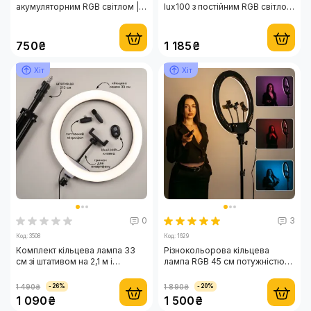
акумуляторним RGB світлом |
lux100 з постійним RGB світлом
Портативне та монопод-
для телефону
штатив для фото і відео
750₴
1 185₴
Хіт
Хіт
0
3
Код: 3508
Код: 1629
Комплект кільцева лампа 33
Різнокольорова кільцева
см зі штативом на 2,1 м і
лампа RGB 45 см потужністю
бездротовим мікрофоном
50 Вт зі штативом на 2,1 м та
тримачами для смартфона
1 490₴
1 890₴
-26%
-20%
1 090₴
1 500₴