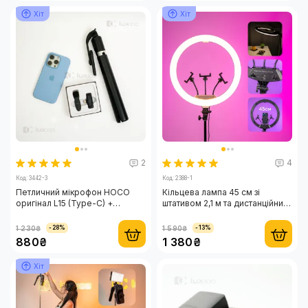
Хіт
Хіт
2
4
Код: 3442-3
Код: 2388-1
Петличний мікрофон HOCO
Кільцева лампа 45 см зі
оригінал L15 (Type-C) +
штативом 2,1 м та дистанційним
монопод 170 см R1-L
пультом керування
1 230₴
1 590₴
-28%
-13%
880₴
1 380₴
Хіт