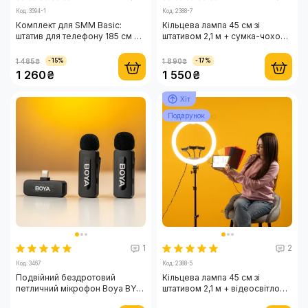
Код: 3594-1
Код: 2388-7
Комплект для SMM Basic:
Кільцева лампа 45 см зі
штатив для телефону 185 см на
штативом 2,1 м + сумка-чохол
4 ніжки та мікрофон-петличка
— світло для тіктока, селфі та
HOCO оригінал
візажистів
1 485₴
1 890₴
-15%
-17%
Lightning/Type-C
1 260₴
1 550₴
Хіт
Подарунок
1
2
Код: 3467
Код: 2388-5
Подвійний бездротовий
Кільцева лампа 45 см зі
петличний мікрофон Boya BY-
штативом 2,1 м + відеосвітло
V2 Lightning нова версія V2.0
10х15 см з кольоровими