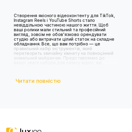
Створення якісного відеоконтенту для TikTok,
Instagram Reels і YouTube Shorts стало
невіддільною частиною нашого життя. Щоб
ваші ролики мали стильний та професійний
вигляд, зовсім не обов'язково орендувати
студію або витрачати цілий статок на складне
обладнання. Все, що вам потрібно — це
правильний набір інструментів, який
перетворить звичайну кімнату на повноцінний
знімальний майданчик. Представляємо до
вашої уваги набори для запису відео, які
розроблені спеціально для тих, хто хоче
створювати ефектний контент прямо в себе
вдома.
Читати повністю
Чому вам потрібен набір для тик току?
Кожен, хто хоч раз намагався зняти якісне
відео на телефон, стикався з низкою проблем:
тремтлива картинка, погане освітлення,
неякісний звук. Наші набори розв'язують ці
завдання раз і назавжди.
Ідеальне освітлення: Більшість наших
наборів містять кільцеві лампи або LED-