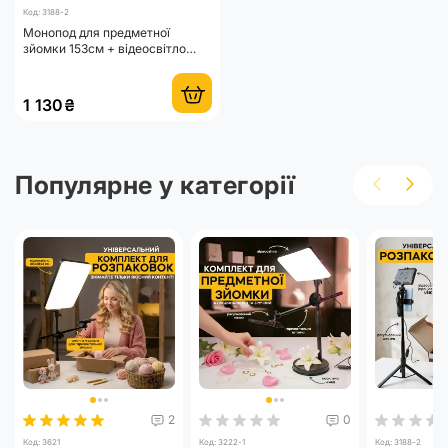
Код: 3188-2
Монопод для предметної
зйомки 153см + відеосвітло
розміром 10х15см з
кольоровими пластинками
1 130₴
Популярне у категорії
2
0
Код: 3621
Код: 3222-1
Код: 3188-2