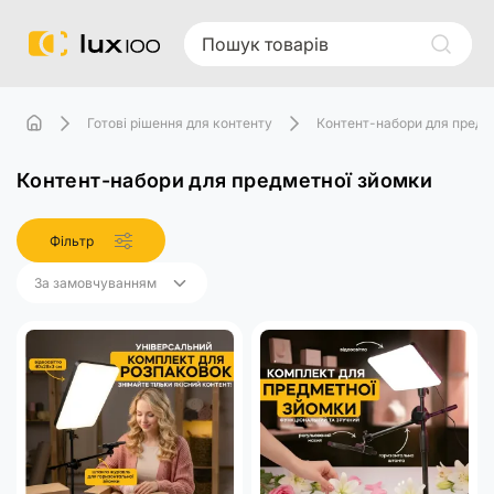
Готові рішення для контенту
Контент-набори для предм
Контент-набори для предметної зйомки
Фільтр
За замовчуванням
За замовчуванням
Назва (А - Я)
Назва (Я - А)
Ціна (низька > висока)
Ціна (висока > низька)