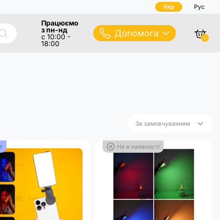
Укр
Рус
Працюємо
з пн-нд
Допомога
с 10:00 -
0
18:00
За замовчуванням
За замовчуванням
т
Не в наявності
Назва (А - Я)
Назва (Я - А)
Ціна (низька > висока)
Ціна (висока > низька)