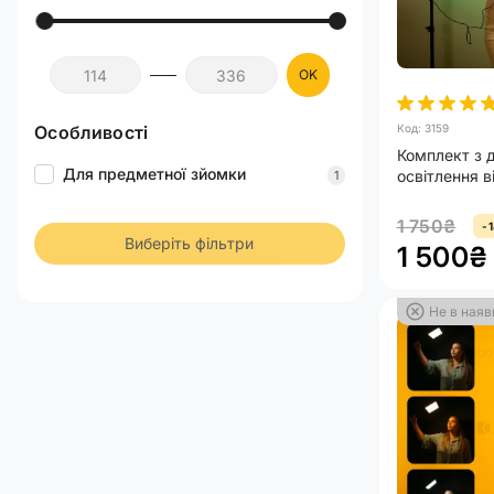
OK
Особливості
Код: 3159
Комплект з д
Для предметної зйомки
освітлення в
1
біле відеосв
відеосвітло
1 750₴
-
Виберіть фільтри
1 500₴
Не в наяв