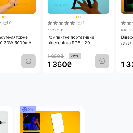
0
1
Код: 2504-2
Код: 33
 акумуляторне
Компактне портативне
Відео
80 20W 5000mAh
відеосвітло RGB з 20
дода
триніжка
режимами для фото та
підсв
відеозйомки із триногою
20W 
1 650₴
-17%
трині
1 360₴
1 
Хіт
Хіт
Хіт
Хіт
Хіт