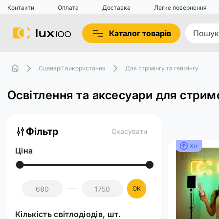
Контакти
Оплата
Доставка
Легке повернення
Каталог товарів
Сценарії використання
Для стрімінгу та геймінгу
Освітлення та аксесуари для стрим
Фільтр
Скасувати
Хіт
Ціна
OK
Кількість світлодіодів, шт.