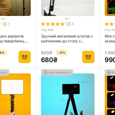
7
3
Код: 2818
Код: 33
вох варіантів
Зручний металевий штатив з
Міні 
ід павербанку,
кріпленням до столу з
акум
ітло + кольорове
тримач для телефону в
підсв
комплекті
820₴
1 20
14%
-17%
680₴
99
ності
Не в наявності
Н