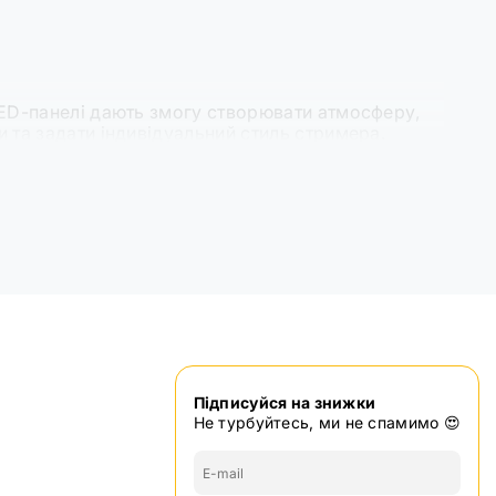
 LED-панелі дають змогу створювати атмосферу,
и та задати індивідуальний стиль стримера.
ціальних мережах.
Підписуйся на знижки
Не турбуйтесь, ми не спамимо 😍
тні настільні штативи або лампи з прищіпками.
м натисканням кнопки або через мобільний