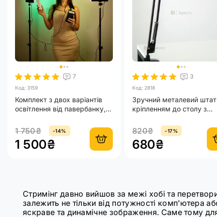
7
3
Код: 3159
Код: 2818
Комплект з двох варіантів
Зручний металевий штат
освітлення від павербанку,
кріпленням до столу з
біле відеосвітло + кольорове
тримач для телефону в
відеосвітло
комплекті
1 750₴
820₴
-14%
-17%
1 500₴
680₴
Стримінг давно вийшов за межі хобі та перетвори
залежить не тільки від потужності комп'ютера або
яскраве та динамічне зображення. Саме тому для 