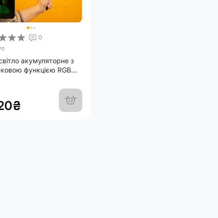
0
70
світло акумуляторне з
тковою функцією RGB
ітки Plokama U480 PRO
5000mAh + настільна
жка
320₴
Хіт