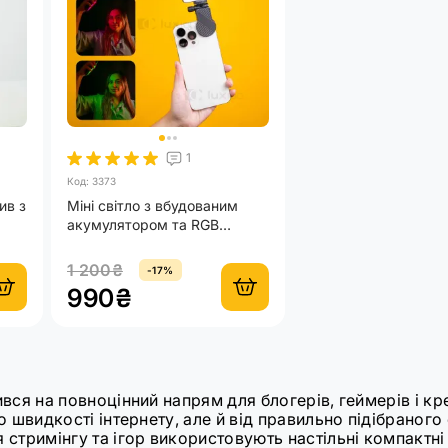
1
Код: 3373
ив з
Міні світло з вбудованим
акумулятором та RGB
підсвіткою M20
1 200₴
-17%
990₴
вся на повноцінний напрям для блогерів, геймерів і кр
 швидкості інтернету, але й від правильно підібраного 
стримінгу та ігор використовують настільні компактні 