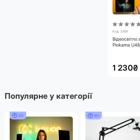
Код: 3369
Відеосвітло
Plokama U4
+ настільна 
1 230₴
Популярне у категорії
Хіт
Хіт
Хіт