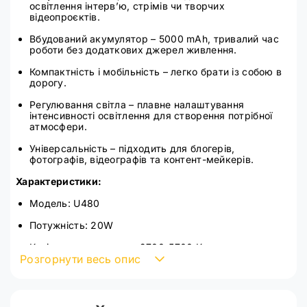
освітлення інтерв’ю, стрімів чи творчих
відеопроєктів.
Вбудований акумулятор – 5000 mAh, тривалий час
роботи без додаткових джерел живлення.
Компактність і мобільність – легко брати із собою в
дорогу.
Регулювання світла – плавне налаштування
інтенсивності освітлення для створення потрібної
атмосфери.
Універсальність – підходить для блогерів,
фотографів, відеографів та контент-мейкерів.
Характеристики:
Модель: U480
Потужність: 20W
Колірна температура: 2700-5700 К
Розгорнути весь опис
Режими світіння: холодний / нейтральний / теплий
Кількість світлодіодів: холодні 120 шт. + теплі 120
шт.