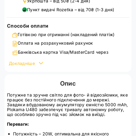
Укрпошта – від 50₴ (2-4 дня)
Пункт видачі Rozetka – від 70₴ (1-3 дня)
Способи оплати
Готівкою при отриманні (накладений платіж)
Оплата на розрахунковий рахунок
Банківська картка Visa/MasterCard через
WayForPay
Докладніше
Детальніше ознайомитися зі способами оплати можна
на сторінці
оплата
Опис
Потужне та зручне світло для фото- й відеозйомки, яке
працює без постійного підключення до мережі.
Завдяки вбудованому акумулятору ємністю 5000 mAh,
Plokama U480 забезпечує тривалу автономну роботу,
що особливо зручно під час зйомок на виїзді.
Переваги:
Потужність – 20W, оптимальна для якісного