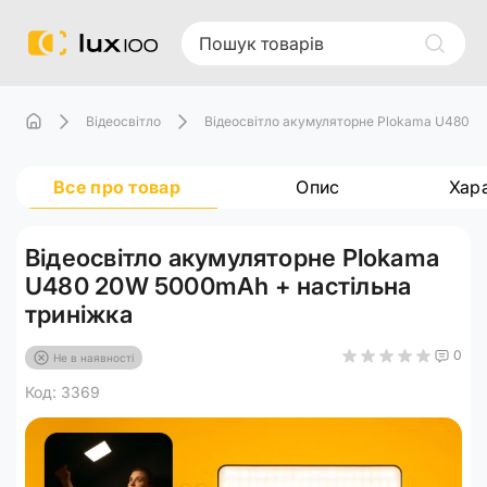
Відеосвітло
Відеосвітло акумуляторне Plokama U480 2
Все про товар
Опис
Хар
Відеосвітло акумуляторне Plokama
U480 20W 5000mAh + настільна
триніжка
0
Не в наявності
Код: 3369