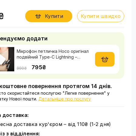
0₴
Купити
Купити швидко
ендуємо додати
Мікрофон петличка Hoco оригінал
подвійний Type-C Lightning –
професійний мікрофон для
795₴
смартфона, відео та стрімів
990₴
коштовне повернення протягом 14 днів.
то скористайтеся послугою "Легке повернення" у
тку Нової пошти.
Детальніше про послугу
 доставка:
есна доставка кур'єром – від 110₴ (1-2 дня)
з з відділення: