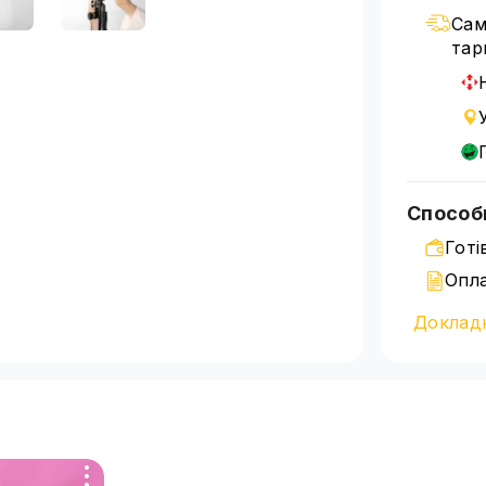
Сам
тар
Способ
Готі
Опла
Банк
Доклад
Детальн
на сторі