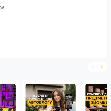
36
ак
3
6
1.5
2D
ак
ни