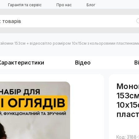
Гарантія та сервіс
Про нас
Блог
зйомки 153см + відеосвітло розміром 10х15см з кольоровими пластинкам
Характеристики
Відео
В
Моно
153см
10х15
плас
Код: 3188-