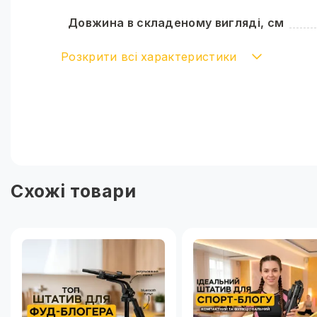
Пакування
Довжина в складеному вигляді, см
Розкрити всі характеристики
Наявність підсвітки
Кількість ніжок
Кількість секцій
Максимальне навантаження, кг
Схожі товари
Тип головки
Наявність пульта
Комплектація