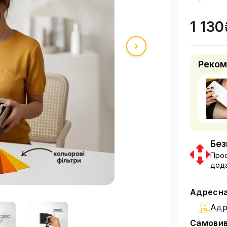
1 13
Реком
Без
Прос
дода
Адресна
Адр
Самовиві