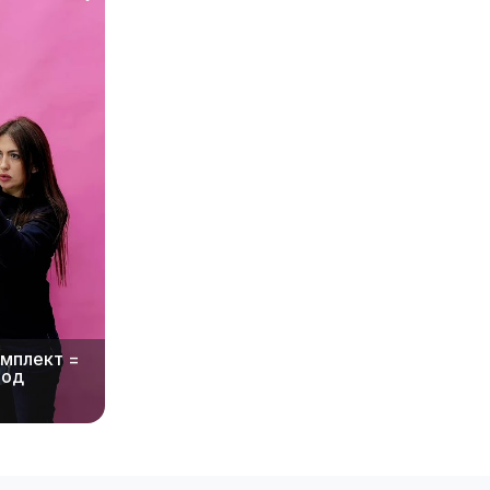
омплект =
под