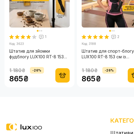
Гарантія
1
2
Код: 3623
Код: 3188
Штатив для зйомки
Штатив для спорт-блогу
фудблогу LUX100 RT-8 153
LUX100 RT-8 153 см із
см з блютуз кнопкою
блютуз кнопкою для
телефону
1 180₴
1 180₴
-26%
-26%
865₴
865₴
КАТЕГО
Штативи 