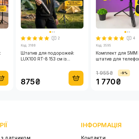
6 міся
2
4
Код: 3188
Код: 3595
:
Штатив для подорожей:
Комплект для SMM 
LUX100 RT-8 153 см із
штатив для телефо
блютуз кнопкою для
LUX100 RT-8 та мік
телефону
петличка HOCO ори
1 955₴
-9%
Type-C + Lightning
875₴
1 770₴
РІЇ
ІНФОРМАЦІЯ
з датчиком
Контакти