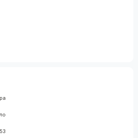
ра
тло
153