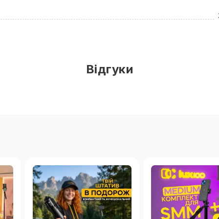
Т
Відгуки
Т
Монопод, Bluetooth-кнопка, Відеосвітло, Пласти