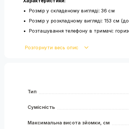
Характеристики:
Розмір у складеному вигляді: 36 см
Розмір у розкладному вигляді: 153 см (д
Розташування телефону в тримачі: гори
Тримач розтягується до 8.5 см
Розгорнути весь опис
Блютуз пульт в комплекті
Розмір: 10х15см
Три режими білого: холодний, теплий, н
Комплектація:
Монопод
Тип
Bluetooth-кнопка
Сумісність
Відеосвітло
Кольорові пластинки
Максимальна висота зйомки, см