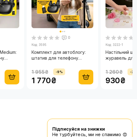
ців
0
Код: 3595
Код: 3222-1
Medium:
Комплект для автоблогу:
Настільний шт
ну
штатив для телефону
журавель для
рофон-
LUX100 RT-8 та мікрофон-
зйомки 57 см з
гінал
петличка HOCO оригінал
відеосвітлом 
1 955₴
1 260₴
-9%
-2
Type-C + Lightning
для телефону
1 770₴
930₴
Підписуйся на знижки
Не турбуйтесь, ми не спамимо 😍