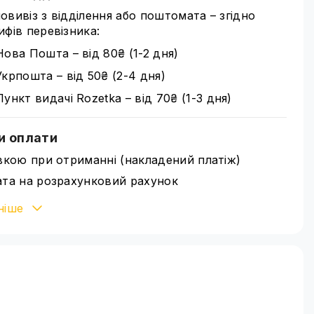
овивіз з відділення або поштомата – згідно
ифів перевізника:
Нова Пошта – від 80₴ (1-2 дня)
Укрпошта – від 50₴ (2-4 дня)
Пункт видачі Rozetka – від 70₴ (1-3 дня)
и оплати
вкою при отриманні (накладений платіж)
та на розрахунковий рахунок
івська картка Visa/MasterCard через WayForPay
ніше
іше ознайомитися зі способами оплати можна
нці
оплата