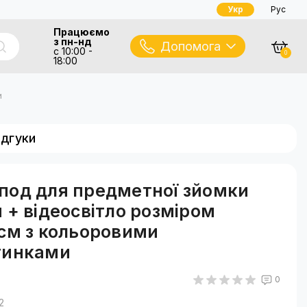
Укр
Рус
Працюємо
з пн-нд
Допомога
с 10:00 -
0
18:00
и
ідгуки
под для предметної зйомки
 + відеосвітло розміром
см з кольоровими
тинками
0
2