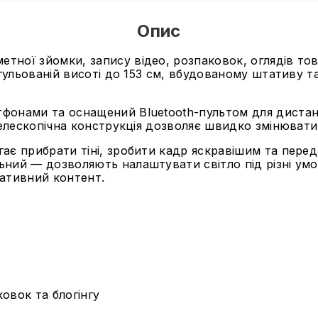
Опис
тної зйомки, запису відео, розпаковок, оглядів тов
егульованій висоті до 153 см, вбудованому штативу та
тфонами та оснащений Bluetooth-пультом для дистан
 телескопічна конструкція дозволяє швидко змінювати
гає прибрати тіні, зробити кадр яскравішим та пере
ьний — дозволяють налаштувати світло під різні ум
ативний контент.
овок та блогінгу