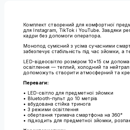
Комплект створений для комфортної предме
для Instagram, TikTok і YouTube. Завдяки р
кадри без допомоги оператора.
Монопод сумісний з усіма сучасними смар
забезпечує стабільність під час зйомки, а
LED-відеосвітло розміром 10×15 см допома
освітлення — теплий, холодний та нейтрал
допоможуть створити атмосферний та кре
Переваги:
• LED-світло для предметної зйомки
• Bluetooth-пульт до 10 метрів
• вбудована стійка тринога
• 3 режими освітлення
• обертання тримача смартфона на 360°
• підходить для предметної зйомки, розпак