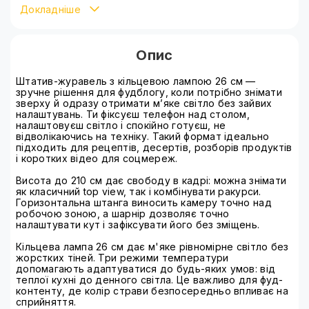
Докладніше
Детальніше ознайомитися зі способами оплати можна
на сторінці
оплата
Опис
Штатив-журавель з кільцевою лампою 26 см —
зручне рішення для фудблогу, коли потрібно знімати
зверху й одразу отримати м’яке світло без зайвих
налаштувань. Ти фіксуєш телефон над столом,
налаштовуєш світло і спокійно готуєш, не
відволікаючись на техніку. Такий формат ідеально
підходить для рецептів, десертів, розборів продуктів
і коротких відео для соцмереж.
Висота до 210 см дає свободу в кадрі: можна знімати
як класичний top view, так і комбінувати ракурси.
Горизонтальна штанга виносить камеру точно над
робочою зоною, а шарнір дозволяє точно
налаштувати кут і зафіксувати його без зміщень.
Кільцева лампа 26 см дає м'яке рівномірне світло без
жорстких тіней. Три режими температури
допомагають адаптуватися до будь-яких умов: від
теплої кухні до денного світла. Це важливо для фуд-
контенту, де колір страви безпосередньо впливає на
сприйняття.