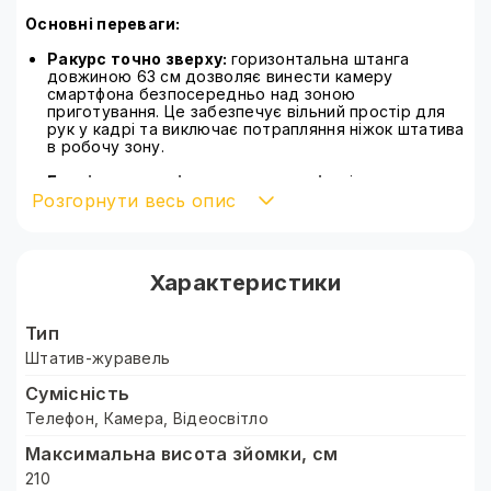
Основні переваги:
Ракурс точно зверху:
горизонтальна штанга
довжиною 63 см дозволяє винести камеру
смартфона безпосередньо над зоною
приготування. Це забезпечує вільний простір для
рук у кадрі та виключає потрапляння ніжок штатива
в робочу зону.
Безтіньове освітлення продуктів:
кільцева лампа
Розгорнути весь опис
діаметром 26 см створює м'яке розсіяне світло,
яке підкреслює текстуру інгредієнтів і мінімізує
різкі тіні від посуду. Три режими температури
(2700К–5600К) дозволяють налаштувати
освітлення під тип страви: від «теплої» випічки до
Характеристики
«холодних» десертів.
Робота з габаритними поверхнями:
максимальна
Тип
висота стійки 210 см і вантажопідйомність до 2,5 кг
дозволяють проводити зйомку над кухонними
Штатив-журавель
островами та великими столами, зберігаючи
Сумісність
стійкість всієї конструкції.
Телефон, Камера, Відеосвітло
Швидка зміна формату:
кульовий механізм
забезпечує обертання на 360°. Ви можете миттєво
Максимальна висота зйомки, см
перемикатися між вертикальною зйомкою для
210
Reels / TikTok і горизонтальною для YouTube.