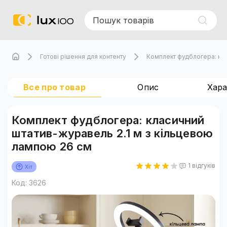
Готові рішення для контенту
Комплект фудблогера: кла
Все про товар
Опис
Хар
Комплект фудблогера: класичний
штатив-журавель 2.1 м з кільцевою
лампою 26 см
1 відгуків
Хіт
Код: 3626