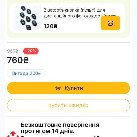
Bluetooth-кнопка (пульт) для
дистанційного фото/відео зйомки
120₴
960₴
-20%
760₴
Вигода 200₴
Купити
Купити швидко
Безкоштовне повернення
протягом 14 днів.