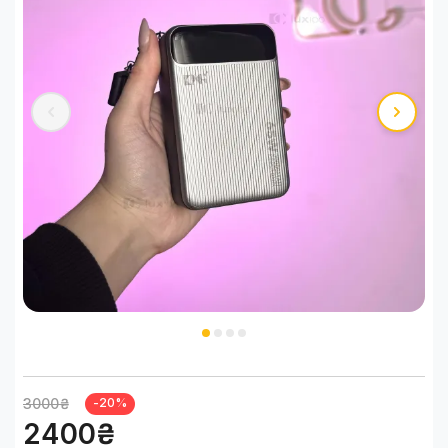
3000₴
-20%
2400₴