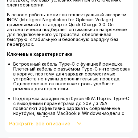
электроэнергии.
В основе работы лежит интеллектуальный алгоритм
INOV (Intelligent Negotiation for Optimum Voltage),
применяемый в стандарте Quick Charge 3.0. Он
автоматически подбирает оптимальное напряжение
для подключённого устройства, обеспечивая
быструю, стабильную и безопасную зарядку без
перегрузок.
Ключевые характеристики:
Встроенный кабель Type-C с функцией ремешка.
Плетёный кабель с разъёмом Type-C интегрирован
в корпус, поэтому для зарядки совместимых
устройств не нужны дополнительные провода.
Одновременно он выполняет роль удобного
ремешка для переноски.
Поддержка зарядки ноутбуков 65W. Порты Type-C
с выходными параметрами до 20V / 3.25A
позволяют эффективно заряжать современные
ноутбуки, включая MacBook и Windows-модели с
поддержкой PD, на уровне сетевого адаптера.
Раскрыть все описание
Совместимость с QC 3.0 и Power Delivery.
Поддержка популярных протоколов быстрой
зарядки обеспечивает максимальную скорость