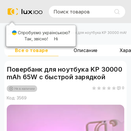
Спробуємо українською?
Повербанки
Повербанк для ноутбука KP 30000 mAh 6
Так, звісно!
Ні
Все о товаре
Описание
Хар
Повербанк для ноутбука KP 30000
mAh 65W с быстрой зарядкой
0
Не в наличии
Код: 3569