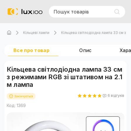
Кільцеві лампи
Кільцева світлодіодна лампа 33 см з р
Все про товар
Опис
Хар
Кільцева світлодіодна лампа 33 см
з режимами RGB зі штативом на 2.1
м лампа
6 відгуків
Закінчується
Код: 1369