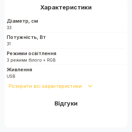
Характеристики
Пульт керування на дроті
Колірна температура: 2700К-5600К
Діаметр, см
180 світлодіодів
33
Комплектація:
Потужність, Вт
31
Лампа
Режими освітлення
Тримач для телефону
3 режими білого + RGB
Пульт керування на дроті
Живлення
Металевий штатив 2.1 м
USB
Кількість світлодіодів, шт.
Розкрити всі характеристики
180
Колірна температура, K
Відгуки
2700 - 5600
Індекс передачі кольору (CRI)
90