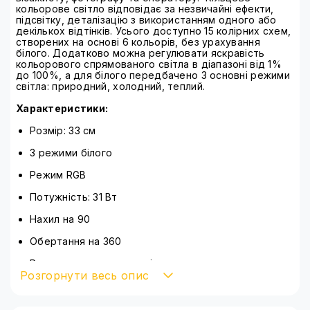
кольорове світло відповідає за незвичайні ефекти,
підсвітку, деталізацію з використанням одного або
декількох відтінків. Усього доступно 15 колірних схем,
створених на основі 6 кольорів, без урахування
білого. Додатково можна регулювати яскравість
кольорового спрямованого світла в діапазоні від 1%
до 100%, а для білого передбачено 3 основні режими
світла: природний, холодний, теплий.
Характеристики:
Розмір: 33 см
3 режими білого
Режим RGB
Потужність: 31 Вт
Нахил на 90
Обертання на 360
Регулювання яскравості
Розгорнути весь опис
Живлення: мережа 220 В, павербанк
Штатив металевий класичний: 68-210 см