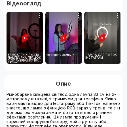
Відеоогляд
ЗАМОВЛЯЙ КІЛЬЦЕВУ
як зібрати лампу ?
ЛАМПА ДЛЯ ТІКТОК І
ЛАМПУ, ЯКА ПРАЦЮЄ
ІНСТАГРАМ
ВІД ПАУЕРБАНКУ ВЖЕ
ЗАРАЗ
Опис
Різнобарвна кільцева світлодіодна лампа 33 см на 2-
метровому штативі, з тримачем для телефона. Якщо
ви знімаєте відео для Інстаграму або Тік-Ток, напевно
знаєте, що лампа з функцією RGB зараз у тренді та з її
допомогою можна знімати фото та відео з різними
ефектами освітлення. Ця лампа продуманий і
корисний подарунок блогеру, майстру тату або
візажисту, фотографу та оператору. Кільцеве