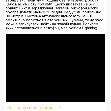
заряду вистачає на 4 години безперервної роботи.
Кейс має ємність 450 mAh, цього вистачає на 6-7
повних циклів заряджання. Загалом мікрофон може
пропрацювати майже 28 годин. Радіус дії приблизно
90 метрів. Система активного шумозаглушення
ефективно бореться з сторонніми шумами, тому звук
можна записувати навіть на жвавій вулиці. Ресивер,
який вставляється в телефон, має роз'єм Lightning.
Розгорнути весь опис