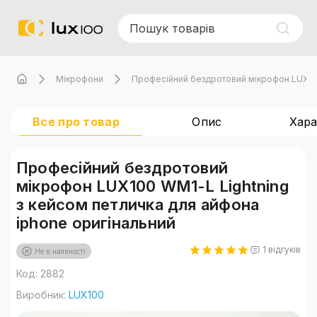
Мікрофони
Професійний бездротовий мікрофон LUX100
Все про товар
Опис
Хар
Професійний бездротовий
мікрофон LUX100 WM1-L Lightning
з кейсом петличка для айфона
iphone оригінальний
1 відгуків
Не в наявності
Код: 2882
Виробник:
LUX100