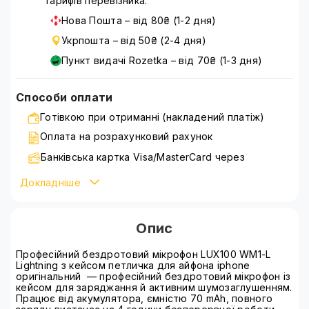
тарифів перевізника:
Нова Пошта – від 80₴ (1-2 дня)
Укрпошта – від 50₴ (2-4 дня)
Пункт видачі Rozetka – від 70₴ (1-3 дня)
Способи оплати
Готівкою при отриманні (накладений платіж)
Оплата на розрахунковий рахунок
Банківська картка Visa/MasterCard через
WayForPay
Докладніше
Детальніше ознайомитися зі способами оплати можна
на сторінці
оплата
Опис
Професійний бездротовий мікрофон LUX100 WM1-L
Lightning з кейсом петличка для айфона iphone
оригінальний — професійний бездротовий мікрофон із
кейсом для заряджання й активним шумозаглушенням.
Працює від акумулятора, ємністю 70 mAh, повного