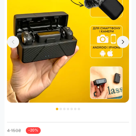
4 150₴
-20%