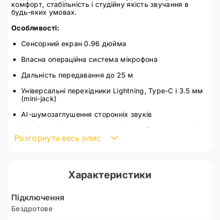
комфорт, стабільність і студійну якість звучання в
будь-яких умовах.
Особливості:
Сенсорний екран 0.96 дюйма
Власна операційна система мікрофона
Дальність передавання до 25 м
Універсальні перехідники Lightning, Type-C і 3.5 мм
(mini-jack)
AI-шумозаглушення сторонніх звуків
Магнітне кріплення до одягу без зайвих затискачів
Розгорнути весь опис
Можливість змінювати тембр і стиль голосу за
допомогою AI для креативних записів
Характеристики:
Характеристики
Під'єднання: Plug&Play
Підключення
Типи перехідників адаптера: Lightning, Type-C,
Бездротове
3.5mm