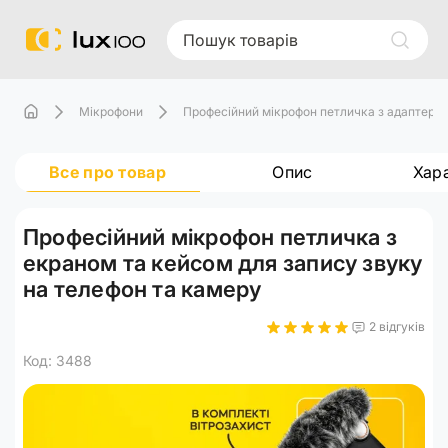
Мікрофони
Професійний мікрофон петличка з адаптерами
Все про товар
Опис
Хар
Професійний мікрофон петличка з
екраном та кейсом для запису звуку
на телефон та камеру
2 відгуків
Код: 3488