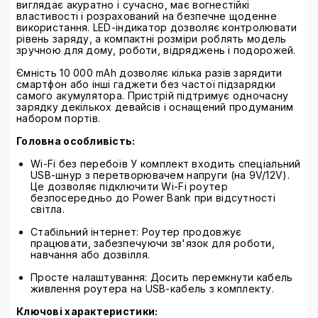
виглядає акуратно і сучасно, має вогнестійкі
властивості і розрахований на безпечне щоденне
використання. LED-індикатор дозволяє контролювати
рівень заряду, а компактні розміри роблять модель
зручною для дому, роботи, відряджень і подорожей.
Ємність 10 000 mAh дозволяє кілька разів зарядити
смартфон або інші гаджети без частої підзарядки
самого акумулятора. Пристрій підтримує одночасну
зарядку декількох девайсів і оснащений продуманим
набором портів.
Головна особливість:
Wi-Fi без перебоїв У комплект входить спеціальний
USB-шнур з перетворювачем напруги (на 9V/12V).
Це дозволяє підключити Wi-Fi роутер
безпосередньо до Power Bank при відсутності
світла.
Стабільний інтернет: Роутер продовжує
працювати, забезпечуючи зв'язок для роботи,
навчання або дозвілля.
Просте налаштування: Досить перемкнути кабель
живлення роутера на USB-кабель з комплекту.
Ключові характеристики: