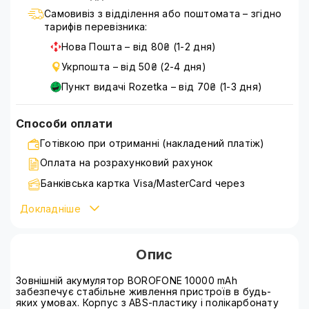
Самовивіз з відділення або поштомата – згідно
тарифів перевізника:
Нова Пошта – від 80₴ (1-2 дня)
Укрпошта – від 50₴ (2-4 дня)
Пункт видачі Rozetka – від 70₴ (1-3 дня)
Способи оплати
Готівкою при отриманні (накладений платіж)
Оплата на розрахунковий рахунок
Банківська картка Visa/MasterCard через
WayForPay
Докладніше
Детальніше ознайомитися зі способами оплати можна
на сторінці
оплата
Опис
Зовнішній акумулятор BOROFONE 10000 mAh
забезпечує стабільне живлення пристроїв в будь-
яких умовах. Корпус з ABS-пластику і полікарбонату