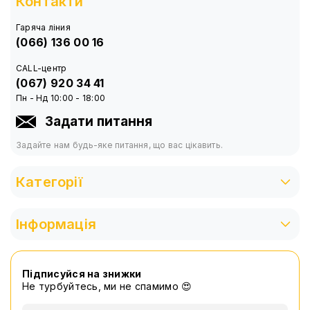
Контакти
Інтерфейс виведення: штекер 5.5x2.1mm
Гаряча ліния
Комплектація:
(066) 136 00 16
Повербанк
CALL-центр
(067) 920 34 41
Кабель зарядки
Пн - Нд 10:00 - 18:00
Подарунок - Шнур живлення для роутера - 2 шт.
Задати питання
Інструкція
Задайте нам будь-яке питання, що вас цікавить.
Категорії
Інформація
Підписуйся на знижки
Не турбуйтесь, ми не спамимо 😍