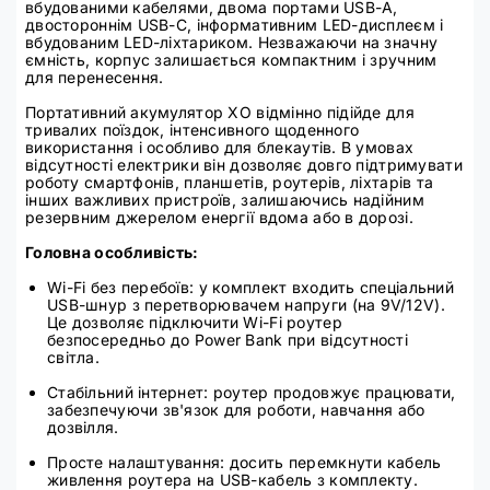
вбудованими кабелями, двома портами USB-A,
двостороннім USB-C, інформативним LED-дисплеєм і
вбудованим LED-ліхтариком. Незважаючи на значну
ємність, корпус залишається компактним і зручним
для перенесення.
Портативний акумулятор XO відмінно підійде для
тривалих поїздок, інтенсивного щоденного
використання і особливо для блекаутів. В умовах
відсутності електрики він дозволяє довго підтримувати
роботу смартфонів, планшетів, роутерів, ліхтарів та
інших важливих пристроїв, залишаючись надійним
резервним джерелом енергії вдома або в дорозі.
Головна особливість:
Wi-Fi без перебоїв: у комплект входить спеціальний
USB-шнур з перетворювачем напруги (на 9V/12V).
Це дозволяє підключити Wi-Fi роутер
безпосередньо до Power Bank при відсутності
світла.
Стабільний інтернет: роутер продовжує працювати,
забезпечуючи зв'язок для роботи, навчання або
дозвілля.
Просте налаштування: досить перемкнути кабель
живлення роутера на USB-кабель з комплекту.