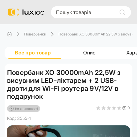
Повербанки
Повербанк XO 30000mAh 22,5W з висувним 
Все про товар
Опис
Хар
Повербанк XO 30000mAh 22,5W з
висувним LED-ліхтарем + 2 USB-
дроти для Wi-Fi роутера 9V/12V в
подарунок
0
Не в наявності
Код: 3555-1