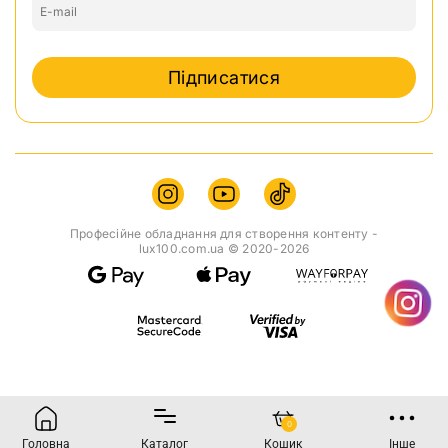
Максимальний вхідний струм: 2A
Довжина кабелю: 1 м
Колір: чорний
Підписатися
Вхідний інтерфейс: USB
Інтерфейс виведення: штекер 5.5x2.1mm
Комплектація:
Повербанк
Кабель зарядки
Професійне обладнання для створення контенту -
lux100.com.ua © 2020-2026
Подарунок - Шнур живлення для роутера - 2 шт.
Інструкція
0
Головна
Каталог
Кошик
Інше