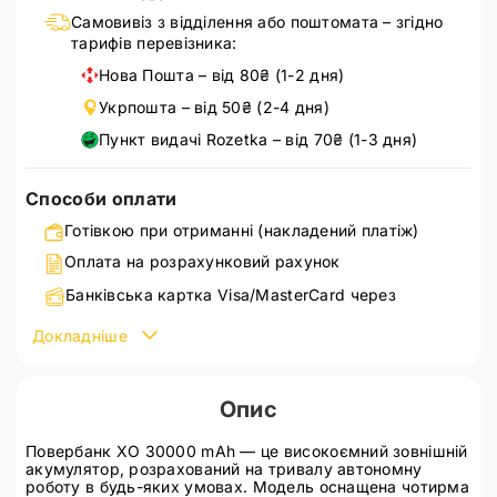
Самовивіз з відділення або поштомата – згідно
тарифів перевізника:
Нова Пошта – від 80₴ (1-2 дня)
Укрпошта – від 50₴ (2-4 дня)
Пункт видачі Rozetka – від 70₴ (1-3 дня)
Способи оплати
Готівкою при отриманні (накладений платіж)
Оплата на розрахунковий рахунок
Банківська картка Visa/MasterCard через
WayForPay
Докладніше
Детальніше ознайомитися зі способами оплати можна
на сторінці
оплата
Опис
Повербанк XO 30000 mAh — це високоємний зовнішній
акумулятор, розрахований на тривалу автономну
роботу в будь-яких умовах. Модель оснащена чотирма