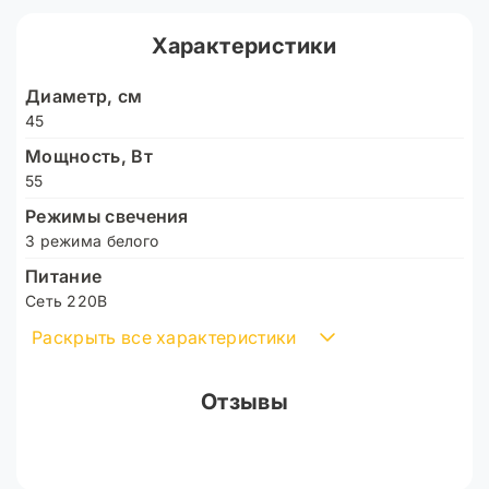
6600 LM
Характеристики
Штатив металлический регулируемый 68-210 см
Диаметр, см
Комплектация:
45
Лампа
Мощность, Вт
Съемные держатели - 3 шт.
55
Дистанционный пульт управления лампой
Режимы свечения
3 режима белого
Штатив 2.1 метра
Питание
Сумка чехол
Сеть 220В
Количество светодиодов, шт.
Раскрыть все характеристики
480
Цветовая температура, K
Отзывы
2700 - 6500
Индекс цветопередачи (CRI)
90