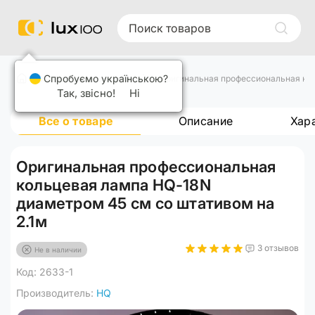
Спробуємо українською?
Кольцевые лампы
Оригинальная профессиональная кол
Так, звісно!
Ні
Все о товаре
Описание
Хар
Оригинальная профессиональная
кольцевая лампа HQ-18N
диаметром 45 см со штативом на
2.1м
3 отзывов
Не в наличии
Код: 2633-1
Производитель:
HQ