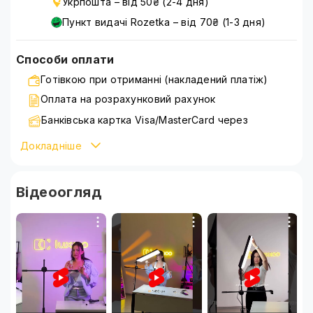
Укрпошта – від 50₴ (2-4 дня)
Пункт видачі Rozetka – від 70₴ (1-3 дня)
Способи оплати
Готівкою при отриманні (накладений платіж)
Оплата на розрахунковий рахунок
Банківська картка Visa/MasterCard через
WayForPay
Докладніше
Детальніше ознайомитися зі способами оплати можна
на сторінці
оплата
Відеоогляд