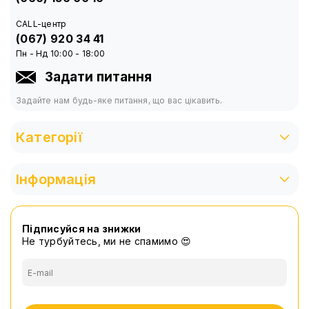
Кульовий механізм
CALL-центр
Тримач для телефону
(067) 920 34 41
Пн - Нд 10:00 - 18:00
Відеосвітло
Задати питання
Пульт дистанційного керування
Задайте нам будь-яке питання, що вас цікавить.
Категорії
Інформація
Підписуйся на знижки
Не турбуйтесь, ми не спамимо 😍