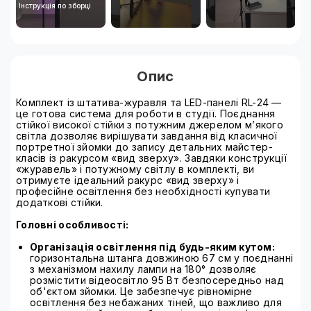
Інструкція по зборці
Опис
Комплект із штатива-журавля та LED-панелі RL-24 —
це готова система для роботи в студії. Поєднання
стійкої високої стійки з потужним джерелом м’якого
світла дозволяє вирішувати завдання від класичної
портретної зйомки до запису детальних майстер-
класів із ракурсом «вид зверху». Завдяки конструкції
«журавель» і потужному світлу в комплекті, ви
отримуєте ідеальний ракурс «вид зверху» і
професійне освітлення без необхідності купувати
додаткові стійки.
Головні особливості:
Організація освітлення під будь-яким кутом:
горизонтальна штанга довжиною 67 см у поєднанні
з механізмом нахилу лампи на 180° дозволяє
розмістити відеосвітло 95 Вт безпосередньо над
об'єктом зйомки. Це забезпечує рівномірне
освітлення без небажаних тіней, що важливо для