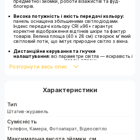
предметної зйомки, роботи візажистів та фуд-
блогерів.
Висока потужність і якість передачі кольору:
панель оснащена збільшеними світлодіодами.
Індекс передачі кольору CRI ≥96+ гарантує
коректне відображення відтінків шкіри та фактур
товарів. Велика площа (40 х 28 см) створює м'який
світловий потік, що імітує природне світло з вікна.
Дистанційне керування та гнучке
налаштування:
всі параметри світла — яскравість і
колірна температура (3200К–5700К) —
Розгорнути весь опис
регулюються за допомогою пульта ДУ з радіусом
дії до 20 метрів.
Стійка трисекційна конструкція:
стійка
виготовлена з алюмінію і розкладається до 190 см.
Характеристики
Металеві ніжки оснащені прогумованими
наконечниками для запобігання ковзанню. Надійні
затискачі фіксують штангу під обраним кутом,
Тип
утримуючи вагу лампи та супутнього обладнання.
Штатив-журавель
Універсальність кріплення:
стандартна різьба
Сумісність
1/4" дозволяє використовувати штатив не тільки з
відеосвітлом, але й встановлювати на нього інші
Телефон, Камера, Фотоапарат, Відеосвітло
освітлювальні прилади, тримачі для смартфонів або
компактні камери вагою до 2 кг.
Максимальна висота зйомки, см