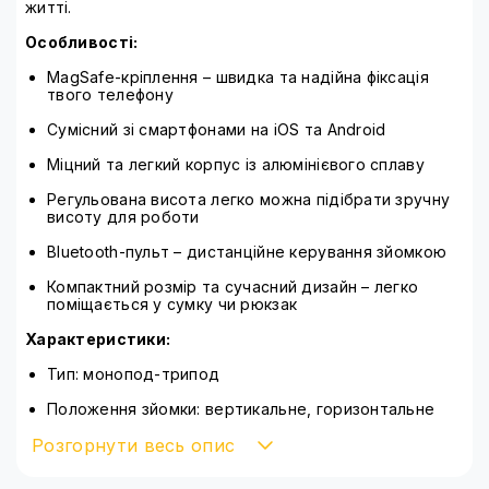
житті.
Особливості:
MagSafe-кріплення – швидка та надійна фіксація
твого телефону
Сумісний зі смартфонами на iOS та Android
Міцний та легкий корпус із алюмінієвого сплаву
Регульована висота легко можна підібрати зручну
висоту для роботи
Bluetooth-пульт – дистанційне керування зйомкою
Компактний розмір та сучасний дизайн – легко
поміщається у сумку чи рюкзак
Характеристики:
Тип: монопод-трипод
Положення зйомки: вертикальне, горизонтальне
Розгорнути весь опис
Максимальна робоча висота: 150 см
Мінімальна робоча висота: 40 см