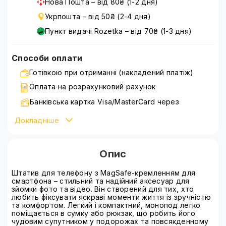
Нова Пошта – від 80₴ (1-2 дня)
Укрпошта – від 50₴ (2-4 дня)
Пункт видачі Rozetka – від 70₴ (1-3 дня)
Способи оплати
Готівкою при отриманні (накладений платіж)
Оплата на розрахунковий рахунок
Банківська картка Visa/MasterCard через
WayForPay
Докладніше
Детальніше ознайомитися зі способами оплати можна
на сторінці
оплата
Опис
Штатив для телефону з MagSafe-кремленням для
смартфона – стильний та надійний аксесуар для
зйомки фото та відео. Він створений для тих, хто
любить фіксувати яскраві моменти життя із зручністю
та комфортом. Легкий і компактний, монопод легко
поміщається в сумку або рюкзак, що робить його
чудовим супутником у подорожах та повсякденному