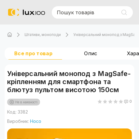
Штативи, моноподи
Універсальний монопод з MagSafe
Все про товар
Опис
Хар
Універсальний монопод з MagSafe-
кріпленням для смартфона та
блютуз пультом висотою 150см
0
Не в наявності
Код: 3382
Виробник:
Hoco