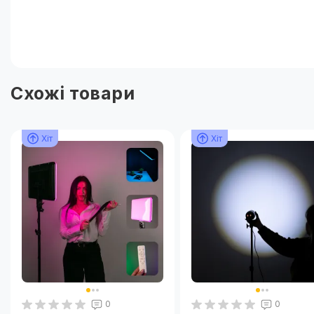
Схожі товари
Хіт
Хіт
Хіт
0
0