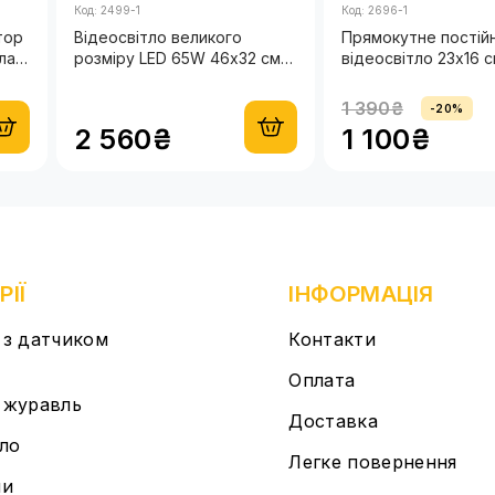
Код: 2499-1
Код: 2696-1
тор
Відеосвітло великого
Прямокутне постійне 
ла +
розміру LED 65W 46х32 см
відеосвітло 23х16 с
для фото, відео з дисплеєм
направленням осві
на корпусі на штативі 2,1
штатив 2.1м
1 390₴
-20%
метр
2 560₴
1 100₴
РІЇ
ІНФОРМАЦІЯ
з датчиком
Контакти
Оплата
 журавль
Доставка
тло
Легке повернення
ни