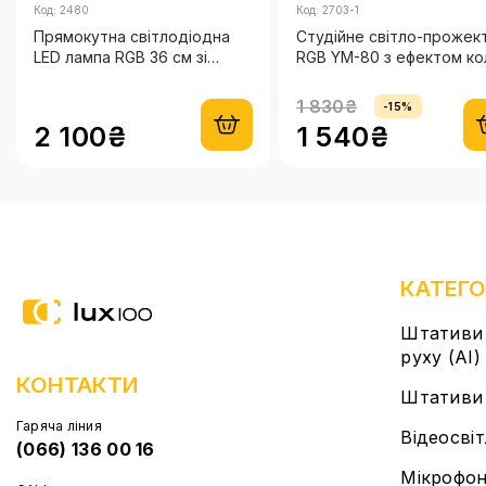
Код: 2480
Код: 2703-1
Прямокутна світлодіодна
Студійне світло-прожек
LED лампа RGB 36 см зі
RGB YM-80 з ефектом ко
штативом 2,1м. Постійне
штатив 2.1 м
студійне світло
1 830₴
-15%
2 100₴
1 540₴
КАТЕГО
Штативи 
руху (AI)
КОНТАКТИ
Штативи
Гаряча ліния
Відеосві
(066) 136 00 16
Мікрофо