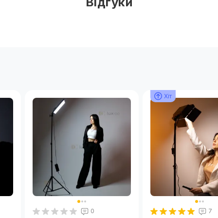
Відгуки
Хіт
Хіт
Хіт
Хіт
0
7