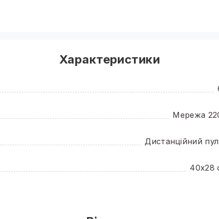
 >=96+
Характеристики
Мережа 22
Дистанційний пул
40х28 
6 міся