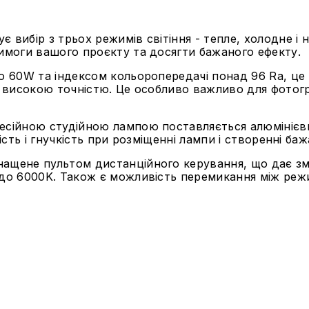
 вибір з трьох режимів світіння - тепле, холодне і н
вимоги вашого проєкту та досягти бажаного ефекту.
 60W та індексом кольоропередачі понад 96 Ra, це п
з високою точністю. Це особливо важливо для фотогр
фесійною студійною лампою поставляється алюмінієв
ість і гнучкість при розміщенні лампи і створенні ба
нащене пультом дистанційного керування, що дає змо
K до 6000K. Також є можливість перемикання між ре