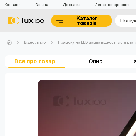
Контакти
Оплата
Доставка
Легке повернення
Каталог
товарів
Відеосвітло
Прямокутна LED лампа відеосвітло зі штати
Все про товар
Опис