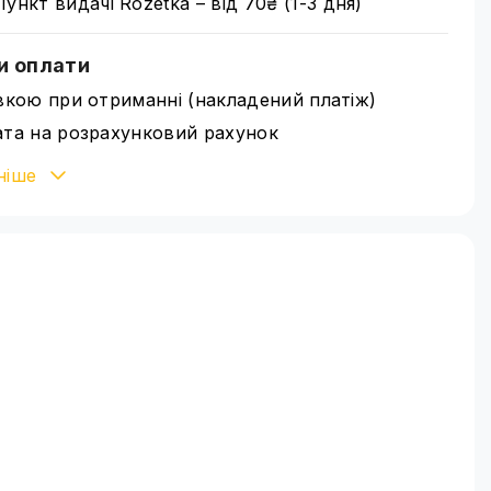
Пункт видачі Rozetka – від 70₴ (1-3 дня)
и оплати
вкою при отриманні (накладений платіж)
та на розрахунковий рахунок
івська картка Visa/MasterCard через WayForPay
ніше
іше ознайомитися зі способами оплати можна
нці
оплата