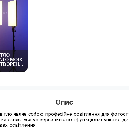
ІТЛО
АТО МОЇХ
СТВОРЕННІ
Опис
ітло являє собою професійне освітлення для фотост
о вирізняється універсальністю і функціональністю, 
вах освітлення.