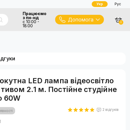
Укр
Рус
Працюємо
з пн-нд
Допомога
с 10:00 -
0
18:00
ідгуки
кутна LED лампа відеосвітло
ативом 2.1 м. Постійне студійне
о 60W
2 відгуків
явності
1