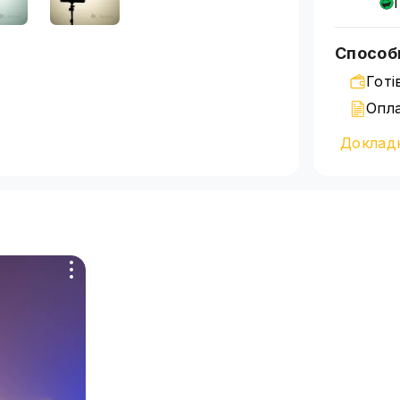
Способ
Готі
Опла
Банк
Доклад
Детальн
на сторі