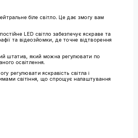
ейтральне біле світло. Це дає змогу вам
остійне LED світло забезпечує яскраве та
афії та відеозйомки, де точне відтворення
ий штатив, який можна регулювати по
жаного освітлення.
гу регулювати яскравість світла і
жимами світіння, що спрощує налаштування