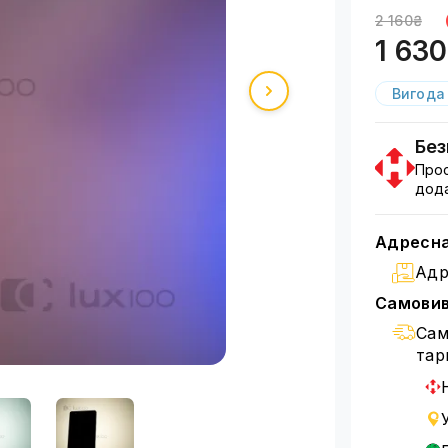
2 160₴
1 63
Вигода
Без
Прос
дода
Адресна
Адр
Самовиві
Сам
тар