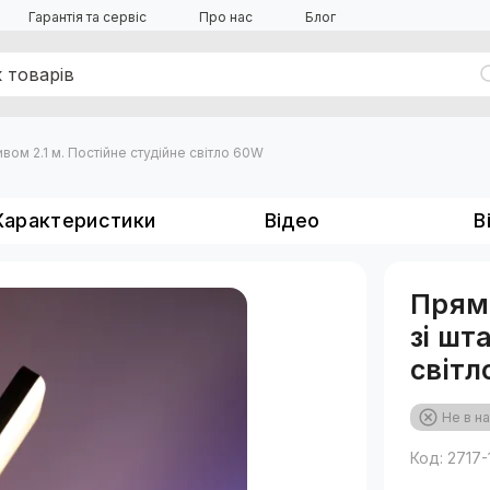
Гарантія та сервіс
Про нас
Блог
вом 2.1 м. Постійне студійне світло 60W
Характеристики
Відео
В
Прямо
зі шт
світл
Не в на
Код: 2717-