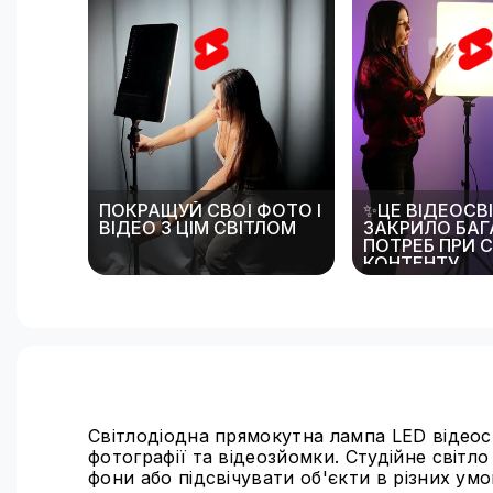
ПОКРАЩУЙ СВОЇ ФОТО І
✨ЦЕ ВІДЕОСВ
ВІДЕО З ЦІМ СВІТЛОМ
ЗАКРИЛО БАГ
ПОТРЕБ ПРИ 
КОНТЕНТУ
‪@lux100official‬
#відеосвітло
Світлодіодна прямокутна лампа LED відеосв
фотографії та відеозйомки. Студійне світл
фони або підсвічувати об'єкти в різних умо