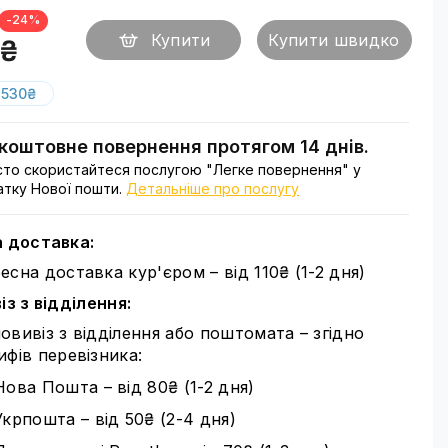
-24%
Купити
Купити швидко
0₴
 530₴
коштовне повернення протягом 14 днів.
то скористайтеся послугою "Легке повернення" у
тку Нової пошти.
Детальніше про послугу
 доставка:
есна доставка кур'єром – від 110₴ (1-2 дня)
з з відділення:
овивіз з відділення або поштомата – згідно
ифів перевізника:
Нова Пошта – від 80₴ (1-2 дня)
Укрпошта – від 50₴ (2-4 дня)