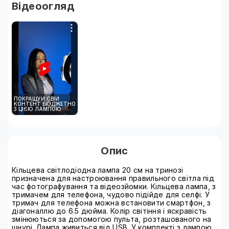
Відеоогляд
ПОКРАЩУЙ СВІЙ
КОНТЕНТ БЮДЖЕТНО
З ЦІЄЮ ЛАМПОЮ
Опис
Кільцева світлодіодна лампа 20 см на тринозі
призначена для настроювання правильного світла під
час фотографування та відеозйомки. Кільцева лампа, з
тримачем для телефона, чудово підійде для селфі. У
тримач для телефона можна встановити смартфон, з
діагоналлю до 6.5 дюйма. Колір світіння і яскравість
змінюються за допомогою пульта, розташованого на
шнурі. Лампа живиться від USB. У комплекті з лампою