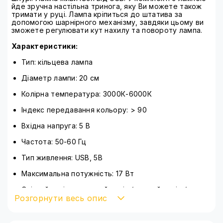
йде зручна настільна тринога, яку Ви можете також
тримати у руці. Лампа кріпиться до штатива за
допомогою шарнірного механізму, завдяки цьому ви
зможете регулювати кут нахилу та повороту лампа.
Характеристики:
Тип: кільцева лампа
Діаметр лампи: 20 см
Колірна температура: 3000К-6000К
Індекс передавання кольору: > 90
Вхідна напруга: 5 В
Частота: 50-60 Гц
Тип живлення: USB, 5В
Максимальна потужність: 17 Вт
Світлий колір: холодний колір / теплий колір /
Розгорнути весь опис
нейтральний світло
CRI: Ra> 90