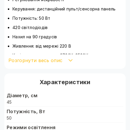
Керування: дистанційний пульт/сенсорна панель
Потужність: 50 Вт
420 світлодіодів
Нахил на 90 градусів
Живлення: від мережі 220 В
Колірна температура: 2700К-6500К
Розгорнути весь опис
Індекс передачі кольору: >90
Частота: 50-60 Гц
Характеристики
Штатив регулюється 68-210 см
Комплектація:
Діаметр, см
Кільцева лампа 45 см
45
Потужність, Вт
3 тримачі
50
Провід для підключення лампи
Режими освітлення
Дистанційний пульт керування