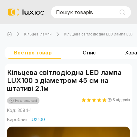
Кільцеві лампи
Кільцева світлодіодна LED лампа LUX100
Все про товар
Опис
Хар
Кільцева світлодіодна LED лампа
LUX100 з діаметром 45 см на
штативі 2.1м
5 відгуків
Не в наявності
Код: 3084-1
Виробник:
LUX100